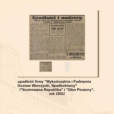
upadłość firmy "Wykończalnia i Farbiarnia
Gustaw Werczycki, Spadkobiercy"
/"Ilustrowana Republika" i "Głos Poranny",
rok 1931/