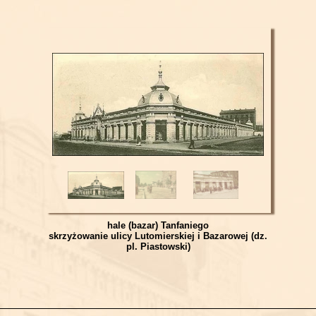
hale (bazar) Tanfaniego
skrzyżowanie ulicy Lutomierskiej i Bazarowej (dz.
pl. Piastowski)