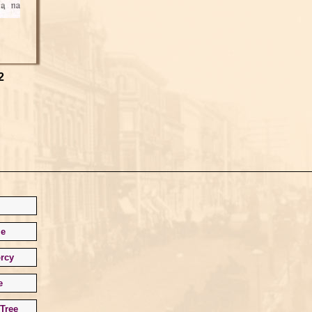
2
le
rcy
e
Tree