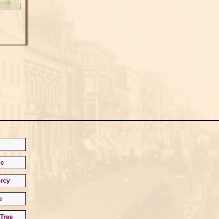
le
rcy
e
Tree