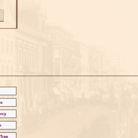
le
rcy
e
Tree