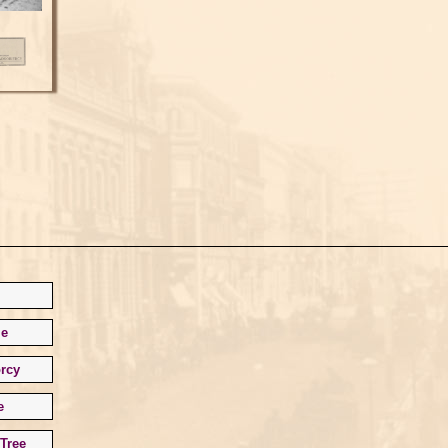
le
rcy
e
Tree