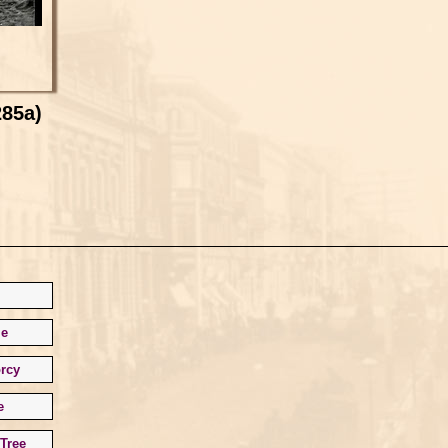
285a)
le
rcy
e
Tree