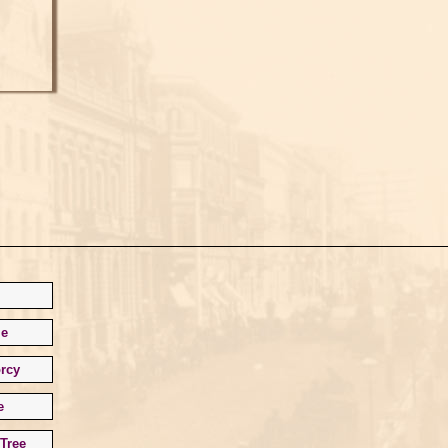
le
rcy
e
Tree