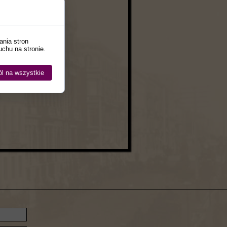
er
,
Kapłan
,
ania stron
uchu na stronie.
l na wszystkie