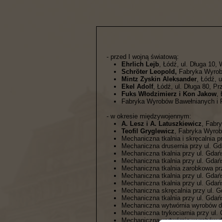
- przed I wojną światową:
Ehrlich Lejb
, Łódź, ul. Długa 10,
Schröter Leopold,
Fabryka Wyrob
Mintz Zyskin Aleksander
, Łódź, 
Ekel Adolf
, Łódź, ul. Długa 80, Pr
Fuks Włodzimierz i Kon Jakow
,
Fabryka Wyrobów Bawełnianych i 
- w okresie międzywojennym:
A. Lesz i A. Latuszkiewicz
, Fabr
Teofil Gryglewicz
, Fabryka Wyrob
Mechaniczna tkalnia i skręcalnia p
Mechaniczna drusernia przy ul. Gda
Mechaniczna tkalnia przy ul. Gdańs
Mechaniczna tkalnia przy ul. Gdańs
Mechaniczna tkalnia zarobkowa prz
Mechaniczna tkalnia przy ul. Gdańs
Mechaniczna tkalnia przy ul. Gdańs
Mechaniczna skręcalnia przy ul. G
Mechaniczna tkalnia przy ul. Gdańs
Mechaniczna wytwórnia wyrobów dz
Mechaniczna trykociarnia przy ul. 
Mechaniczna wytwórnia wyrobów dz