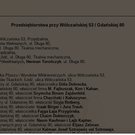
Przedsiębiorstwa przy Wólczańskiej 53 / Gdańskiej 80
 Wólczańska 53, Przędzalnia,
ów Wełnianych, ul. Długa 80,
ul. Długa 80, Tkalnia mechaniczna,
zędzalnia,
 Łódź, ul. Długa 80, Tkalnia mechaniczna,
Półwełnianych
, Herman Torończyk
, ul. Długa 80.
yka Pluszu i Wyrobów Włókienniczych, ulica Wólczańska 53,
ów Tkackich, Łódź, ulica Wólczańska 53,
rzy ul. Gdańskiej 80, właścicielka
Gitla Dobrecka
,
ńskiej 80, właściciel firma
M. Fajbuszak, Kon i Kahan
,
kiej 80, właściciel
Szymcha Binem Zajdenfeld
,
kiej 80, właściciel firma
Chęciński i Kałuszyner
,
y ul. Gdańskiej 80, właściciel
Szyja Rotberg
,
kiej 80, właściciele:
Izaak Birger i Jura Traub
,
kiej 80, właścicielka
Fajga Łaja Przygórska
,
dańskiej 80, właściciel
Chaim Doktorczyk
,
kiej 80, właściciele:
Naum Kaufman i Lajb Kapłan
,
ianych przy ul. Gdańskiej 80, właściciel
Eljasz Zelman
,
Gdańskiej 80, właściciel
Kalman Josef Sztrojwóz vel Sztrowajs
,
ianych przy ul. Gdańskiej 80, właściciel
Robert Kubsch
,