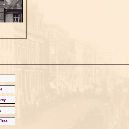
le
rcy
e
Tree