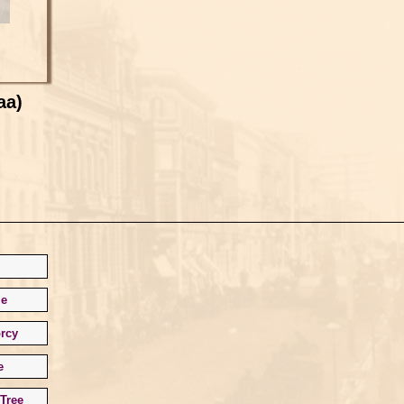
aa)
le
rcy
e
Tree