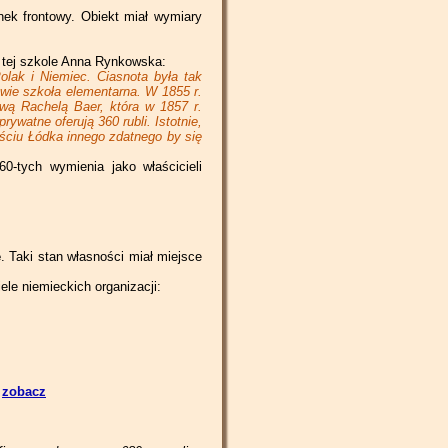
Piotrkowska 184
Piotrkowska 216
Piotrkowska 248
nek frontowy. Obiekt miał wymiary
Piotrkowska 186
Piotrkowska 218
Piotrkowska 250
o tej szkole Anna Rynkowska:
olak i Niemiec. Ciasnota była tak
Piotrkowska 188
Piotrkowska 220
Piotrkowska 252
stwie szkoła elementarna. W 1855 r.
ową Rachelą Baer, która w 1857 r.
Piotrkowska 190
Piotrkowska 222
Piotrkowska 254
ywatne oferują 360 rubli. Istotnie,
ściu Łódka innego zdatnego by się
Piotrkowska 192
Piotrkowska 224/226
Piotrkowska 256
0-tych wymienia jako właścicieli
Piotrkowska 194
Piotrkowska 228
Piotrkowska 258
Piotrkowska 196
Piotrkowska 230/232
Piotrkowska 260
e
. Taki stan własności miał miejsce
Piotrkowska 262/264
le niemieckich organizacji:
Piotrkowska 266/268
-
zobacz