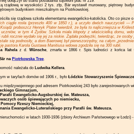
źniej dołączył do stanu posiadania sąsiedni plac nr 219.
ką rządową w wysokości 2 tys. złp, Bär wystawił murowany, piętrowy budy
iętrowym budynkiem mieszkalnym na Piotrkowskiej.
ściła się rządowa szkoła elementarna ewangelicko-katolicka. Oto co pisze 
kich ciągle rosła (przeszło 400 w 1850 r.), a uczyło dwóch nauczycieli — P
 Ksiądz proboszcz Henryk Plater twierdził, że była to najliczniejsza w Króle
00 uczniów, w tym 4 Żydów. Szkoła miała kłopoty z właścicielką domu, wd
ubli rocznie wydało się jej za niskie. Żądała podwyżki, twierdząc, że osoby pr
stale się podnosiły, a dom Baerowej był pierwszorzędny, na całym „przedmie
cję pastora Karola Gustawa Manitiusa wdowa zgodziła się na 300 rubli.
a Rahela
z d.
Wünsche
, zmarła w 1866 r. Spis ludności z końca lat 6
Bär na
Piotrkowska Tree
.
uchomość należała do
Ludwika Kellera
.
nym w taryfach domów od 1906 r., było
Łódzkie Stowarzyszenie Śpiewacz
esu międzywojennego pod adresem Piotrkowskiej 243 było zarejestrowanych wie
ieckiego Gimnazjum,
Parafii Ewangelicko-Augsburskiej św. Mateusza,
ewaczych osób śpiewających po niemiecku,
 Pomocy Rzeszy Niemieckiej,
nania Ewangelicko-Luterańskiego przy Parafii św. Mateusza.
e nieruchomości w latach 1930-1936 (zbiory Archiwum Państwowego w Łodzi) 