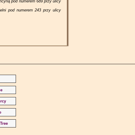
icyną pod numerem 689 przy ulicy
elni pod numerem 243 przy ulicy
le
rcy
e
Tree