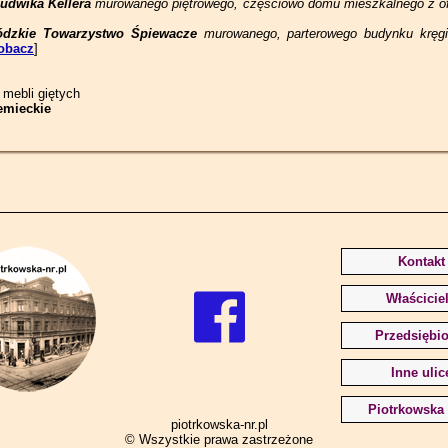
udwika Kellera
murowanego piętrowego, częściowo domu mieszkalnego z of
ódzkie Towarzystwo Śpiewacze
murowanego, parterowego budynku kręgi
obacz
]
mebli giętych
emieckie
Kontakt
Właścicie
Przedsiębio
Inne ulic
Piotrkowska 
piotrkowska-nr.pl
© Wszystkie prawa zastrzeżone