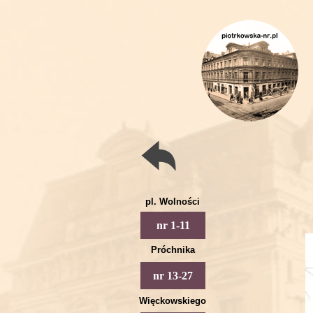
pl. Wolności
Piotrkowska 1
nr 1-11
Piotrkowska 3
Próchnika
Piotrkowska 5
Piotrkowska 13
nr 13-27
Piotrkowska 7
Piotrkowska 15
Więckowskiego