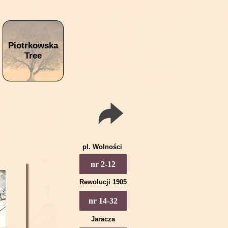
Piotrkowska
Tree
pl. Wolności
Piotrkowska 2
nr 2-12
Piotrkowska 4
Rewolucji 1905
Piotrkowska 6
Piotrkowska 14
nr 14-32
Piotrkowska 8
Piotrkowska 16
Jaracza