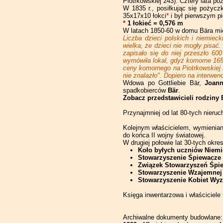
Piotrkowskiej 243). Cztery lata pó
Piotrkowska 163
Piotrkowska 193
Piotrkowska 223
Piotrkowska 251
Piotrkowska 283
W 1835 r., posiłkując się pożycz
35x17x10 łokci
*
i był pierwszym p
Piotrkowska 225
Piotrkowska 253
*
1 łokieć = 0,576 m
Piotrkowska 285
W latach 1850-60 w domu Bära mie
Liczba dzieci polskich i niemiec
Piotrkowska 255
wielka, że dzieci nie mogły pisać.
zapisało się do niej przeszło 6
Piotrkowska 257
wymówiła lokal, gdyż komorne 165 r
ceny komornego na Piotrkowskiej 
Piotrkowska 259
nie znalazło". Dopiero na interwen
Wdowa po Gottliebie Bär,
Joann
spadkobierców
Bär
.
Piotrkowska 261
Zobacz przedstawicieli rodziny 
Piotrkowska 263
Przynajmniej od lat 80-tych nier
Kolejnym właścicielem, wymienia
do końca II wojny światowej.
W drugiej połowie lat 30-tych okr
Koło byłych uczniów Niem
Stowarzyszenie Śpiewacze 
Związek Stowarzyszeń Śpi
Stowarzyszenie Wzajemnej
Stowarzyszenie Kobiet Wyz
Księga inwentarzowa i właściciel
Archiwalne dokumenty budowlane: