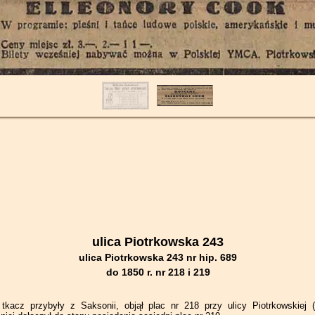
ulica Piotrkowska 243
ulica Piotrkowska 243 nr hip. 689
do 1850 r. nr 218 i 219
tkacz przybyły z Saksonii, objął plac nr 218 przy ulicy Piotrkowskiej 