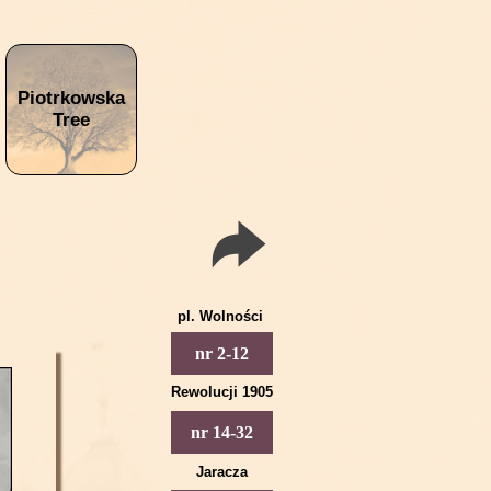
Piotrkowska
Tree
pl. Wolności
Piotrkowska 2
nr 2-12
Piotrkowska 4
Rewolucji 1905
Piotrkowska 6
Piotrkowska 14
nr 14-32
Piotrkowska 8
Piotrkowska 16
Jaracza