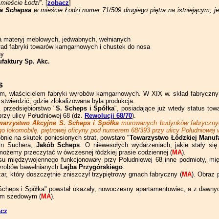
w mieście Łodzi
”. [
zobacz
]
a Schepsa
w mieście Łodzi numer 71/509 drugiego piętra na istniejącym, 
 materyj meblowych, jedwabnych, wełnianych
ład fabryki towarów kamgarnowych i chustek do nosa
ny
faktury Sp. Akc.
s
, właścicielem fabryki wyrobów kamgarnowych. W XIX w. skład fabryczny m
twierdzić, gdzie zlokalizowana była produkcja.
 przedsiębiorstwo "
S. Scheps i Spółka
", posiadające już wtedy status tow
zy ulicy Południowej 68 (dz.
Rewolucji 68/70
).
warzystwo Akcyjne S. Scheps i Spółka
murowanych budynków fabrycznych
 lokomobilę, piętrowej oficyny pod numerem 68/393 przy ulicy Południowej 
bnie na skutek poniesionych strat, powstało "
Towarzystwo Łódzkiej Manufa
syn Suchera,
Jakób Scheps
. O niewesołych wydarzeniach, jakie stały si
możemy przeczytać w ówczesnej łódzkiej prasie codziennej (
MA
).
esu międzywojennego funkcjonowały przy Południowej 68 inne podmioty, mi
wyrobów bawełnianych
Lejba Przygórskiego
.
ar, który doszczętnie zniszczył trzypiętrowy gmach fabryczny (
MA
). Obraz
Scheps i Spółka" powstał okazały, nowoczesny apartamentowiec, a z dawny
hem szedowym (
MA
).
acz