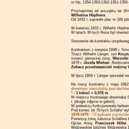
Piotrkowska 163
Piotrkowska 193
nr hip. 1354-1353-1352-1351-1350-
Piotrkowska 223
Piotrkowska 251
Piotrkowska 283
Przynajmniej od początku lat 30-
Piotrkowska 225
Piotrkowska 253
Piotrkowska 285
Wilhelma Höpfnera
.
Od 1832 r. sąsiedni plac nr 106 (
Piotrkowska 255
W kwietniu 1832 r. Wilhelm Höpfn
W latach 30-tych Roze był również
Piotrkowska 257
Stosownie do kontraktu urzędoweg
Piotrkowska 259
Kontraktem z sierpnia 1848 r. Si
Piotrkowska 261
Tkacz Wilhelm Länger, syn
Krzys
śmierci pierwszej żony,
Weroniki
1879 r.
Józefa Wiehan
. Rodzicami
Piotrkowska 263
Zobacz przedstawicieli rodziny
W lipcu 1859 r. Länger sprzedał 
Na mocy kontraktu z maja 1862
drewniany mieszkalny pod dachówk
*
-
1 łokieć = 0,576 m
W miejscu frontowego drewniaka 
r. (drugie zdjęcie w galerii).
W podwórzu funkcjonowała farbiarn
Pod koniec lat 70-tych Sch
ä
fer wy
1878-1879
- "
O wykupie czynszów
Pierwszą żoną Juliusza Schäfera 
Ojciec Anny,
Franciszek Hiller
,
Widzewskiej (później Widzewska 11