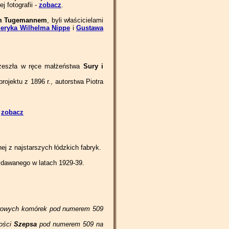
 fotografii -
zobacz
.
em Tugemannem
, byli właścicielami
deryka Wilhelma Nippe
i
Gustawa
przeszła w ręce małżeństwa
Sury i
jektu z 1896 r., autorstwa Piotra
-
zobacz
nej z najstarszych łódzkich fabryk.
wydawanego w latach 1929-39.
iętrowych komórek pod numerem 509
mości
Szepsa
pod numerem 509 na