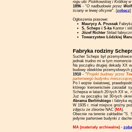
rogu ulic Piotrkowskiej i Krótkiej 
1896
- "
O nadbudowie przez
Wolf
ściany w lewej oficynie
". [
zobacz
]
Ogłoszenia prasowe:
Maurycy A. Prussak
Fabryka
S. Scheps i S-ka
Kantor i sk
Józef Richter
Skład fabrycz
Towarzystwo Łódzkiej Manu
Fabryka rodziny Schep
Sucher Scheps był przemysłowcem
jednak trudno mi w tym momencie s
Na początku drugiej dekady XX w.
budowy obiektów przemysłowych pr
1910
- "
Projekt budowy przez
To
parterowego budynku mieszczącego
Po I wojnie światowej, prawdopodo
którego kierownictwie zasiadał 
Schepsa w latach 20-tych XX w., 
Już na początku lat 30-tych okr
Abrama Berlińskiego
i fabryka 
W 1935 r. miał miejsce groźny poż
zdjęciu ze zbiorów NAC (
MA
).
Obecnie na terenie zakładów "S. 
jedynie parterowe budynki z dac
MA (materiały archiwalne)
-
zob