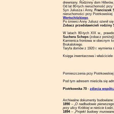
drewniany. Rodzinny dom Hillerów, 
Od lat 80-tych nieruchomość przy
Syn Juliusza i Anny,
Franciszek 
nieruchomości przy Piotrkowskiej 
Wertschitzkiego
.
Po śmierci Anny Juliusz ożenił si
Zobacz przedstawicieli rodziny 
W latach 80-tych XIX w., prawd
Suchera Scheps
(zobacz poniżej)
Kamienica frontowa w obecnym ksz
Brukalskiego.
Taryfa domów z 1920 r. wymienia 
Księga inwentarzowa i właściciel
Pomieszczenia przy Piotrkowskiej
Pod tym adresem mieściła się admi
Piotrkowska 70
-
zdjęcia współc
Archiwalne dokumenty budowlane:
1890
– „
O nadbudowie pierwszego 
przy ulicy Krótkiej w nieście Łodzi
1894
– „
Projekt budowy murowanej