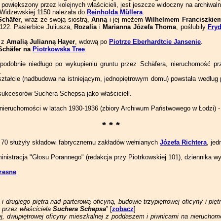
powiększony przez kolejnych właścicieli, jest jeszcze widoczny na archiwalnej
 Widzewskiej 1150 należała do
Reinholda Müllera
.
Schäfer
, wraz ze swoją siostrą,
Anną
i jej mężem
Wilhelmem Franciszki
122. Pasierbice Juliusza,
Rozalia
i
Marianna Józefa Thoma
, poślubiły
Fry
ę z
Amalią Julianną Hayer
, wdową po
Piotrze Eberhardtcie Jansenie
.
Schäfer na
Piotrkowska Tree
.
opodobnie niedługo po wykupieniu gruntu przez Schäfera, nieruchomość 
.
tałcie (nadbudowa na istniejącym, jednopiętrowym domu) powstała według pro
sukcesorów Suchera Schepsa jako właścicieli.
e nieruchomości w latach 1930-1936 (zbiory Archiwum Państwowego w Łodzi) 
* * *
 70 służyły składowi fabrycznemu zakładów wełnianych
Józefa Richtera
, jed
nistracja "Głosu Porannego" (redakcja przy Piotrkowskiej 101), dziennika 
zesne
i drugiego piętra nad parterową oficyną, budowie trzypiętrowej oficyny i p
, przez właściciela
Suchera Schepsa
” [
zobacz
]
, dwupiętrowej oficyny mieszkalnej z poddaszem i piwnicami na nierucho