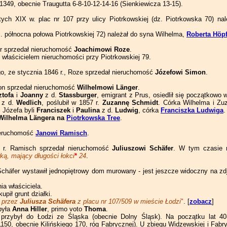
1349, obecnie Traugutta 6-8-10-12-14-16 (Sienkiewicza 13-15).
tych XIX w. plac nr 107 przy ulicy Piotrkowskiej (dz. Piotrkowska 70) na
dz. północna połowa Piotrkowskiej 72) należał do syna Wilhelma,
Roberta Höp
er sprzedał nieruchomość
Joachimowi Roze
.
 właścicielem nieruchomości przy Piotrkowskiej 79.
o, ze stycznia 1846 r., Roze sprzedał nieruchomość
Józefowi Simon
.
mon sprzedał nieruchomość
Wilhelmowi Länger
.
ztofa
i
Joanny
z d.
Stassburger
, emigrant z Prus, osiedlił się początkowo 
z d.
Wedlich
, poślubił w 1857 r.
Zuzannę Schmidt
. Córka Wilhelma i Zu
 Józefa byli
Franciszek
i
Paulina
z d.
Ludwig
, córka
Franciszka Ludwiga
.
 Wilhelma Längera na
Piotrkowska Tree
.
nieruchomość
Janowi Ramisch
.
 r. Ramisch sprzedał nieruchomość
Juliuszowi
Schä
fer
. W tym czasie n
ą, mający długości łokci
*
24
.
Sch
ä
fer wystawił jednopiętrowy dom murowany - jest jeszcze widoczny na zd
ia właściciela.
kupił grunt działki.
 przez
Juliusza Schäfera
z placu nr 107/509 w mieście Łodzi
"
. [
zobacz
]
była
Anna Hiller
, primo voto
Thoma
.
 przybył do Łodzi ze Śląska (obecnie Dolny Śląsk). Na początku lat 40-
50, obecnie Kilińskiego 170, róg Fabrycznej). U zbiegu Widzewskiej i Fabryc