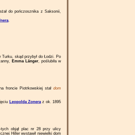
Piotrkowska 184
Piotrkowska 216
Piotrkowska 248
leżał do pończosznika z Saksonii,
Piotrkowska 186
Piotrkowska 218
Piotrkowska 250
fnera
.
Piotrkowska 188
Piotrkowska 220
Piotrkowska 252
Piotrkowska 190
Piotrkowska 222
Piotrkowska 254
Piotrkowska 192
Piotrkowska 224/226
Piotrkowska 256
Piotrkowska 194
Piotrkowska 228
w Turku, skąd przybył do Łodzi. Po
Piotrkowska 258
zanny,
Emma Länger
, poślubiła w
Piotrkowska 196
Piotrkowska 230/232
Piotrkowska 260
Piotrkowska 262/264
a froncie Piotrkowskiej stał
dom
Piotrkowska 266/268
jęciu
Leopolda Zonera
z ok. 1895
tych objął plac nr 28 przy ulicy
znej Hiller wystawił niewielki dom