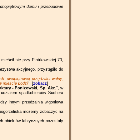
jednopiętrowym domu i przebudowie
ieścił się przy Piotrkowskiej 70,
arzystwa akcyjnego, przystąpiło do
: dwupiętrowej przędzalni wełny,
w mieście Łodzi
". [
zobacz
]
ktury - Ponizowski, Sp. Akc.
", w
ę udziałem spadkobierców Suchera
ędzy innymi przędzalnia wigoniowa
 pogorzeliska możemy zobaczyć na
ch obiektów fabrycznych pozostały