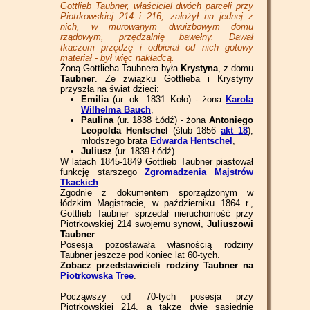
Gottlieb Taubner, właściciel dwóch parceli przy
Piotrkowskiej 214 i 216, założył na jednej z
nich, w murowanym dwuizbowym domu
rządowym, przędzalnię bawełny. Dawał
tkaczom przędzę i odbierał od nich gotowy
materiał - był więc nakładcą.
Żoną Gottlieba Taubnera była
Krystyna
, z domu
Taubner
. Ze związku Gottlieba i Krystyny
przyszła na świat dzieci:
Emilia
(ur. ok. 1831 Koło) - żona
Karola
Wilhelma Bauch
,
Paulina
(ur. 1838 Łódź) - żona
Antoniego
Leopolda Hentschel
(ślub 1856
akt 18
),
młodszego brata
Edwarda Hentschel
,
Juliusz
(ur. 1839 Łódź).
W latach 1845-1849 Gottlieb Taubner piastował
funkcję starszego
Zgromadzenia Majstrów
Tkackich
.
Zgodnie z dokumentem sporządzonym w
łódzkim Magistracie, w październiku 1864 r.,
Gottlieb Taubner sprzedał nieruchomość przy
Piotrkowskiej 214 swojemu synowi,
Juliuszowi
Taubner
.
Posesja pozostawała własnością rodziny
Taubner jeszcze pod koniec lat 60-tych.
Zobacz przedstawicieli rodziny Taubner na
Piotrkowska Tree
.
Począwszy od 70-tych posesja przy
Piotrkowskiej 214, a także dwie sąsiednie