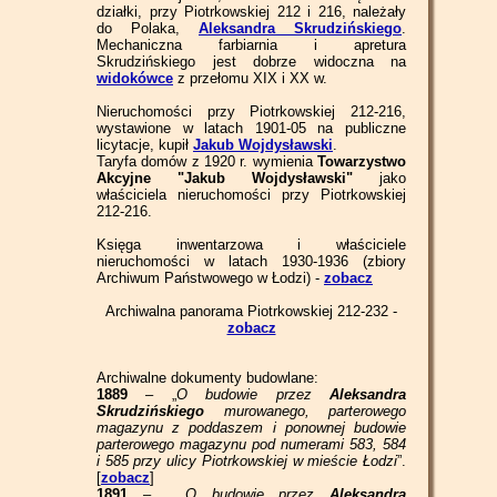
działki, przy Piotrkowskiej 212 i 216, należały
do Polaka,
Aleksandra Skrudzińskiego
.
Mechaniczna farbiarnia i apretura
Skrudzińskiego jest dobrze widoczna na
widokówce
z przełomu XIX i XX w.
Nieruchomości przy Piotrkowskiej 212-216,
wystawione w latach 1901-05 na publiczne
licytacje, kupił
Jakub Wojdysławski
.
Taryfa domów z 1920 r. wymienia
Towarzystwo
Akcyjne "Jakub Wojdysławski"
jako
właściciela nieruchomości przy Piotrkowskiej
212-216.
Księga inwentarzowa i właściciele
nieruchomości w latach 1930-1936 (zbiory
Archiwum Państwowego w Łodzi) -
zobacz
Archiwalna panorama Piotrkowskiej 212-232 -
zobacz
Archiwalne dokumenty budowlane:
1889
– „
O budowie przez
Aleksandra
Skrudzińskiego
murowanego, parterowego
magazynu z poddaszem i ponownej budowie
parterowego magazynu pod numerami 583, 584
i 585 przy ulicy Piotrkowskiej w mieście Łodzi
”.
[
zobacz
]
1891
– „
O budowie przez
Aleksandra