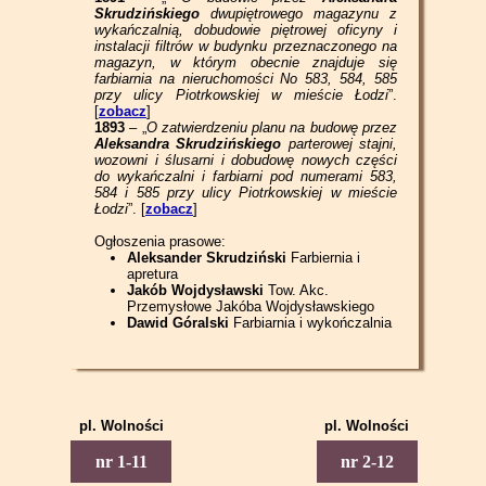
Skrudzińskiego
dwupiętrowego magazynu z
wykańczalnią, dobudowie piętrowej oficyny i
instalacji filtrów w budynku przeznaczonego na
magazyn, w którym obecnie znajduje się
farbiarnia na nieruchomości No 583, 584, 585
przy ulicy Piotrkowskiej w mieście Łodzi
”.
[
zobacz
]
1893
– „
O zatwierdzeniu planu na budowę przez
Aleksandra Skrudzińskiego
parterowej stajni,
wozowni i ślusarni i dobudowę nowych części
do wykańczalni i farbiarni pod numerami 583,
584 i 585 przy ulicy Piotrkowskiej w mieście
Łodzi
”. [
zobacz
]
Ogłoszenia prasowe:
Aleksander Skrudziński
Farbiernia i
apretura
Jakób Wojdysławski
Tow. Akc.
Przemysłowe Jakóba Wojdysławskiego
Dawid Góralski
Farbiarnia i wykończalnia
pl. Wolności
pl. Wolności
Piotrkowska 1
Piotrkowska 2
nr 1-11
nr 2-12