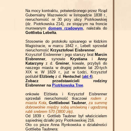
Na mocy kontraktu, potwierdzonego przez Rząd
Gubernialny Mazowiecki w listopadzie 1838 r.,
nieruchomość nr 30 przy ulicy Piotrkowskiej
(dz. Piotrkowska 214), ze stojącym na froncie
murowanym
domem rządowym
, należała do
Gottlieba Lebelta
.
Stosownie do protokołu spisanego w łódzkim
Magistracie, w marcu 1842 r., Lebelt sprzedał
nieruchomość
Krzysztofowi Eisbrenner
.
Krzysztof Eisbrenner i jego starszy brat
Marcin
Eisbrenner
, synowie
Krystiana
i
Anny
Katarzyny
z d.
Greiner
, kowale, przybyli do
naszego miasta w drugiej połowie lat 20-tych
XIX w. W 1829 r., już w Łodzi, Krzysztof
poślubił
Elżbietę
z d.
Hentschel
(
akt 4
).
Zobacz przedstawicieli rodziny
Eisbrenner na
Piotrkowska Tree
.
onkowie Elżbieta i Krzysztof Eisbrenner
sprzedali nieruchomość tkaczowi
rodem z
miasta Koła
,
Gottliebowi Taubner
,
za summę
dobrowolnie między sobą umówioną i ugodzoną
rubli srebrem 570 (3800 złp)
.
Od 1839 r. Gottlieb Taubner był właścicielem
sąsiedniej działki przy Piotrkowskiej 216.
Oto co pisze Anna Rynkowska o działalności
Gottlieba Taubnera: