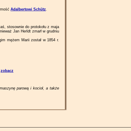
Piotrkowska 184
Piotrkowska 216
Piotrkowska 248
homość
Adalbertowi Schütz
.
Piotrkowska 186
Piotrkowska 218
Piotrkowska 250
Piotrkowska 188
Piotrkowska 220
Piotrkowska 252
zaś, stosownie do protokołu z maja
nieważ Jan Herldt zmarł w grudniu
Piotrkowska 190
Piotrkowska 222
Piotrkowska 254
gim mężem Marii został w 1854 r.
Piotrkowska 192
Piotrkowska 224/226
Piotrkowska 256
Piotrkowska 194
Piotrkowska 228
Piotrkowska 258
Piotrkowska 196
Piotrkowska 230/232
Piotrkowska 260
-
zobacz
Piotrkowska 262/264
Piotrkowska 266/268
maszynę parową i kocioł, a także