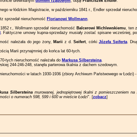
 froncie drewnianym
domem rządowym
, objął
Franciszek Endler
.
nego w łódzkim Magistracie, w październiku 1841 r., Endler sprzedał nieruc
ütz sprzedał nieruchomość
Florianowi Wollmann
.
 1852 r., Wollmann sprzedał nieruchomość
Balcerowi Michlewskiemu
, ten 
t
. Faktyczne umowy kupna-sprzedaży musiały zostać spisane wcześniej, po
omość należała do jego żony,
Marii
z d.
Seifert
, córki
Józefa Seiferta
. Dru
cią Marii przynajmniej do końca lat 60-tych.
t 70-tych nieruchomość należała do
Markusa Silbersteina
.
owskiej 244-246-248, stanęła parterowa tkalnia z dachem szedowym.
e nieruchomości w latach 1930-1936 (zbiory Archiwum Państwowego w Łodzi) 
kusa Silbersteina
murowanej, jednopiętrowej tkalni z pomieszczeniem na 
mości o numerach 598, 599 i 600 w mieście Łodzi
". [
zobacz
]