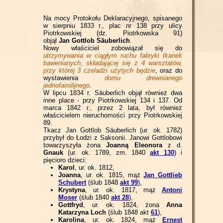
Na mocy Protokołu Deklaracyjnego, spisanego
w sierpniu 1833 r., plac nr 138 przy ulicy
Piotrkowskiej (dz. Piotrkowska 91)
objął
Jan
Gottlob Säuberlich
.
Nowy właściciel zobowiązał się do
utrzymywania w ciągłym ruchu fabryki tkanek
bawenianych, składającej się z 4 warsztatów,
przy której 3 czeladzi użytych będzie
, oraz do
wystawienia
domu drewnianego
jednofamilijnego
.
W lipcu 1834 r. Säuberlich objął również dwa
inne place - przy Piotrkowskiej 134 i 137. Od
marca 1842 r., przez 2 lata, był również
właścicielem nieruchomości przy Piotrkowskiej
89.
Tkacz Jan Gottlob Säuberlich (ur. ok. 1782)
przybył do Łodzi z Saksonii. Janowi Gottlobowi
towarzyszyła żona
Joanną Eleonora
z d.
Gnauk
(ur. ok. 1789, zm. 1840
akt 130
) i
pięcioro dzieci:
Karol
, ur. ok. 1812,
Joanna
, ur. ok. 1815, mąż
Jan Gottlieb
Schubert
(ślub 1848
akt 99
),
Krystyna
, ur. ok. 1817, mąż
Antoni
Moser
(ślub 1840
akt 28
),
Gottfryd
, ur. ok. 1824, żona
Anna
Katarzyna Loch
(ślub 1848 akt
61
),
Karolina
, ur. ok. 1824, mąż
Ernest