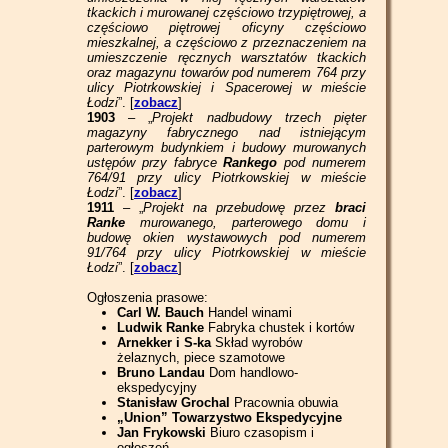
tkackich i murowanej częściowo trzypiętrowej, a
częściowo piętrowej oficyny częściowo
mieszkalnej, a częściowo z przeznaczeniem na
umieszczenie ręcznych warsztatów tkackich
oraz magazynu towarów pod numerem 764 przy
ulicy Piotrkowskiej i Spacerowej w mieście
Łodzi
”. [
zobacz
]
1903
– „
Projekt nadbudowy trzech pięter
magazyny fabrycznego nad istniejącym
parterowym budynkiem i budowy murowanych
ustępów przy fabryce
Rankego
pod numerem
764/91 przy ulicy Piotrkowskiej w mieście
Łodzi
”. [
zobacz
]
1911
– „
Projekt na przebudowę przez
braci
Ranke
murowanego, parterowego domu i
budowę okien wystawowych pod numerem
91/764 przy ulicy Piotrkowskiej w mieście
Łodzi
”. [
zobacz
]
Ogłoszenia prasowe:
Carl W. Bauch
Handel winami
Ludwik Ranke
Fabryka chustek i kortów
Arnekker i S-ka
Skład wyrobów
żelaznych, piece szamotowe
Bruno Landau
Dom handlowo-
ekspedycyjny
Stanisław Grochal
Pracownia obuwia
„Union” Towarzystwo Ekspedycyjne
Jan Frykowski
Biuro czasopism i
ogłoszeń