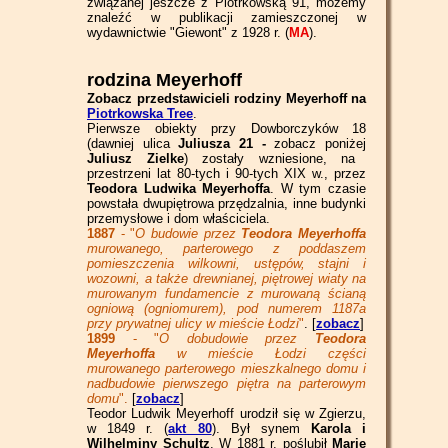
związanej jeszcze z Piotrkowską 91, możemy
znaleźć w publikacji zamieszczonej w
wydawnictwie "Giewont" z 1928 r. (
MA
).
rodzina Meyerhoff
Zobacz przedstawicieli rodziny Meyerhoff na
Piotrkowska Tree
.
Pierwsze obiekty przy Dowborczyków 18
(dawniej ulica
Juliusza 21 -
zobacz poniżej
Juliusz Zielke
) zostały wzniesione, na
przestrzeni lat 80-tych i 90-tych XIX w., przez
Teodora Ludwika Meyerhoffa
. W tym czasie
powstała dwupiętrowa przędzalnia, inne budynki
przemysłowe i dom właściciela.
1887
- "
O budowie przez
Teodora Meyerhoffa
murowanego, parterowego z poddaszem
pomieszczenia wilkowni, ustępów, stajni i
wozowni, a także drewnianej, piętrowej wiaty na
murowanym fundamencie z murowaną ścianą
ogniową (ogniomurem), pod numerem 1187a
przy prywatnej ulicy w mieście Łodzi
"
. [
zobacz
]
1899
- "
O dobudowie przez
Teodora
Meyerhoffa
w mieście Łodzi części
murowanego parterowego mieszkalnego domu i
nadbudowie pierwszego piętra na parterowym
domu
"
.
[
zobacz
]
Teodor Ludwik Meyerhoff urodził się w Zgierzu,
w 1849 r. (
akt 80
). Był synem
Karola i
Wilhelminy Schultz
. W 1881 r. poślubił
Marię