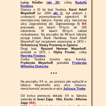
Luizę Kindler
(
akt 20
), córkę
Rudolfa
Kindlera
.
Starszy o 15 lat brat Teodora,
Karol Adolf
Meyerhoff
(ur. 1834
akt 1
), był jednym z
czołowych przemysłowców zgierskich. W
mechanicznej fabryce Karola przy ówczesnej
ulicy Zegrzańskiej (dz. Dąbrowskiego 8)
MA
pracowało, już latach 70-tych, ok. 200
robotników. W latach 80-tych zakład
rozbudowano. Na początku lat 90-tych fabrykę
przejął Łódzki Bank Handlowy. Karol Adolf
Meyerhoff był inicjatorem utworzonej w 1874 r.
Ochotniczej Straży Pożarnej w Zgierzu
.
Drugi brat,
Ryszard Herman Meyerhoff
,
poślubił w 1871 r.
Otylię Finster
, córkę
Henryka Finstera
.
Ciotka Teodora (siostra ojca, Karola),
Fryderyka Meyerhoff
, poślubiła
Fryderyka
Wilhelma Dietricha
.
* * *
Na początku XX w., po pożarze jaki wybuchł w
fabryce Meyerhoffa przy ulicy Juliusza,
nieruchomość przeszła w ręce
Juliusza Triebe
.
Od końca pierwszej dekady XX w. fabryka
należała do
braci Zapp
-
Otto
,
Emila
i
Alfonsa
Zapp
(
MA
)
.