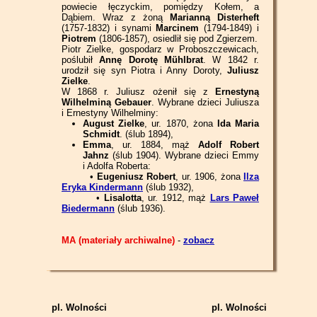
powiecie łęczyckim, pomiędzy Kołem, a
Dąbiem. Wraz z żoną
Marianną Disterheft
(1757-1832) i synami
Marcinem
(1794-1849) i
Piotrem
(1806-1857), osiedlił się pod Zgierzem.
Piotr Zielke, gospodarz w Proboszczewicach,
poślubił
Annę Dorotę Mühlbrat
. W 1842 r.
urodził się syn Piotra i Anny Doroty,
Juliusz
Zielke
.
W 1868 r. Juliusz ożenił się z
Ernestyną
Wilhelminą Gebauer
. Wybrane dzieci Juliusza
i Ernestyny Wilhelminy:
August Zielke
, ur. 1870, żona
Ida Maria
Schmidt
. (ślub 1894),
Emma
, ur. 1884, mąż
Adolf Robert
Jahnz
(ślub 1904). Wybrane dzieci Emmy
i Adolfa Roberta:
•
Eugeniusz Robert
, ur. 1906, żona
Ilza
Eryka Kindermann
(ślub 1932),
•
Lisalotta
, ur. 1912, mąż
Lars Paweł
Biedermann
(ślub 1936).
MA (materiały archiwalne)
-
zobacz
pl. Wolności
pl. Wolności