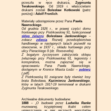
przeszła w ręce drukarza,
Zygmunta
Terakowskiego
. Od 1919 r. właścicielami
drukarni zostali
Bolesław Kotkowski
(patrz
poniżej) i
Adolf Fronlich
.
Materiały udostępnione przez Pana
Pawła
Nawrockiego
.
Od grudnia 1926 r., w prawej części domu
frontowego przy Piotrkowskiej 91, funkcjonował
sklep żelazny
Bolesława Jankowskiego
–
zobacz
zdjęcia
. Rozwój przedsiębiorstwa
handlowego w następnych latach pozwolił na
otworzenie, w 1937 r., składu hurtowego przy
ulicy Pierackiego 9 (dz. Roosevelta).
Z bogatym życiorysem założyciela sklepu
żelaznego przy Piotrkowskiej 91, legionisty i
konspiratora, można zapoznać się w
opracowaniu Pana Pawła Nawrockiego,
dostępnym w Kronice Miasta Łodzi –
pobierz
(.pdf).
Z Piotrkowską 91 związane były również losy
brata Bolesława,
Kazimierza Jankowskiego
,
który w latach 1917-19 terminował w drukarni
Zygmunta Terakowskiego.
Archiwalne dokumenty budowlane:
1888
– „
O budowie przez
Ludwika Ranke
murowanej, trzypiętrowej tkalni celem
umieszczenia w niej ręcznych warsztatów