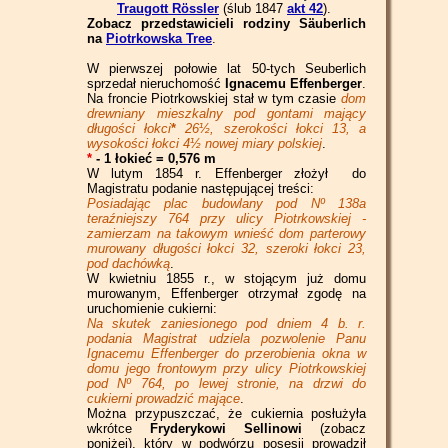
Traugott Rössler
(ślub 1847
akt 42
).
Zobacz przedstawicieli rodziny Säuberlich
na
Piotrkowska Tree
.
W pierwszej połowie lat 50-tych Seuberlich
sprzedał nieruchomość
Ignacemu Effenberger
.
Na froncie Piotrkowskiej stał w tym czasie
dom
drewniany mieszkalny pod gontami mający
długości łokci
*
26½, szerokości łokci 13, a
wysokości łokci 4½ nowej miary polskiej
.
*
- 1 łokieć = 0,576 m
W lutym 1854 r. Effenberger złożył do
Magistratu podanie następującej treści:
Posiadając plac budowlany pod Nº 138a
teraźniejszy 764 przy ulicy Piotrkowskiej -
zamierzam na takowym wnieść dom parterowy
murowany długości łokci 32, szeroki łokci 23,
pod dachówką
.
W kwietniu 1855 r., w stojącym już domu
murowanym, Effenberger otrzymał zgodę na
uruchomienie cukierni:
Na skutek zaniesionego pod dniem 4 b. r.
podania Magistrat udziela pozwolenie Panu
Ignacemu Effenberger do przerobienia okna w
domu jego frontowym przy ulicy Piotrkowskiej
pod Nº 764, po lewej stronie, na drzwi do
cukierni prowadzić mające
.
Można przypuszczać, że cukiernia posłużyła
wkrótce
Fryderykowi Sellinowi
(zobacz
poniżej), który w podwórzu posesji prowadził