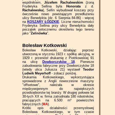
wspólnikiem,
Józefem Rachalewskim
(żoną
Fryderyka Sellina była
Honorata
z d.
Rachalewska
), Sellin wybudował koszary przy
ówcześnie nowo powstającym przedłużeniu
ulicy Benedykta (dz. 6 Sierpnia 84-86) - więcej
na
KOSZARY ŁÓDZKIE
. Liczne nieruchomości
Fryderyka Sellina przy ulicy Benedykta dały
początek potocznemu określeniu tego terenu
jako "
Zelinówka
".
Bolesław Kotkowski
Bolesław Kotkowski, działając poprzez
utworzoną w styczniu 1923 r. spółkę akcyjną, w
1929 r. przeniósł drukarnię z Piotrkowskiej 91
na ulicę
Dowborczyków 18
. Pierwsze
zabudowania fabryczne przy Dowborczyków 18
(wtedy ulica Juliusza 21) wystawił
Teodor
Ludwik Meyerhoff
- zobacz poniżej.
Drukarnia Kotkowskiego, wykorzystująca
sprowadzone z Anglii nowoczesne maszyny
"offsetowe", należała w okresie
międzywojennym do największych
przedsiębiorstw tej branży. W drugiej połowie lat
30-tych XX w. firma zatrudniała 180 robotników,
pracujących na 6.500 m² powierzchni
fabrycznych (
MA
).
Krótki opis działalności przemysłowej
Bolesława Kotkowskiego, w tym czasie