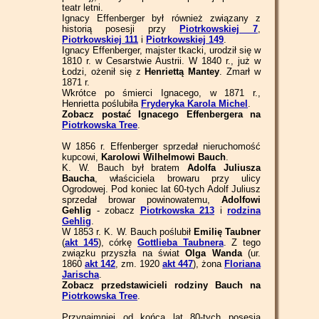
teatr letni.
Ignacy Effenberger był również związany z
historią posesji przy
Piotrkowskiej 7
,
Piotrkowskiej 111
i
Piotrkowskiej 149
.
Ignacy Effenberger, majster tkacki, urodził się w
1810 r. w Cesarstwie Austrii. W 1840 r., już w
Łodzi, ożenił się z
Henriettą Mantey
. Zmarł w
1871 r.
Wkrótce po śmierci Ignacego, w 1871 r.,
Henrietta poślubiła
Fryderyka Karola Michel
.
Zobacz postać Ignacego Effenbergera na
Piotrkowska Tree
.
W 1856 r. Effenberger sprzedał nieruchomość
kupcowi,
Karolowi Wilhelmowi Bauch
.
K. W. Bauch był bratem
Adolfa Juliusza
Baucha
, właściciela browaru przy ulicy
Ogrodowej. Pod koniec lat 60-tych Adolf Juliusz
sprzedał browar powinowatemu,
Adolfowi
Gehlig
- zobacz
Piotrkowska 213
i
rodzina
Gehlig
.
W 1853 r. K. W. Bauch poślubił
Emilię Taubner
(
akt 145
), córkę
Gottlieba Taubnera
. Z tego
związku przyszła na świat
Olga Wanda
(ur.
1860
akt 142
, zm. 1920
akt 447
), żona
Floriana
Jarischa
.
Zobacz przedstawicieli rodziny Bauch na
Piotrkowska Tree
.
Przynajmniej od końca lat 80-tych posesja