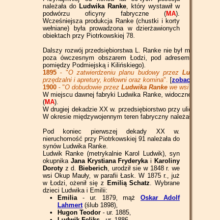
należała do
Ludwika Ranke
, który wystawił w
podwórzu oficyny fabryczne (
MA
).
Wcześniejsza produkcja Ranke (chustki i korty
wełniane) była prowadzona w dzierżawionych
obiektach przy Piotrkowskiej 78.
Dalszy rozwój przedsiębiorstwa L. Ranke nie był możliwy na
poza ówczesnym obszarem Łodzi, pod adresem Dąbrówki 1
pomiędzy Podmiejską i Kilińskiego).
1895
- "
O zatwierdzeniu planu budowy przez
Ludwika Ra
przędzalni i apretury, kotłowni oraz komina
".
[
zobacz
]
1900
- "
O dobudowie przez
Ludwika Ranke
we wsi Dąbrowa mu
W miejscu dawnej fabryki Ludwika Ranke, widocznej jeszcze na 
(
MA
).
W drugiej dekadzie XX w. przedsiębiorstwo przy ulicy Dąbrows
W okresie międzywojennym teren fabryczny należał do firmy "
Pod koniec pierwszej dekady XX w.
nieruchomość przy Piotrkowskiej 91 należała do
synów Ludwika Ranke.
Ludwik Ranke (metrykalnie Karol Ludwik), syn
okupnika
Jana Krystiana Fryderyka
i
Karoliny
Doroty
z d.
Bieberich
, urodził sie w 1848 r. we
wsi Okup Mauły, w parafii Łask. W 1875 r., już
w Łodzi, ożenił się z
Emilią Schatz
. Wybrane
dzieci Ludwika i Emilii:
Emilia
- ur. 1879, mąż
Oskar Adolf
Lahmert
(ślub 1898),
Hugon Teodor
- ur. 1885,
Ludwik Feliks
- ur. 1886,