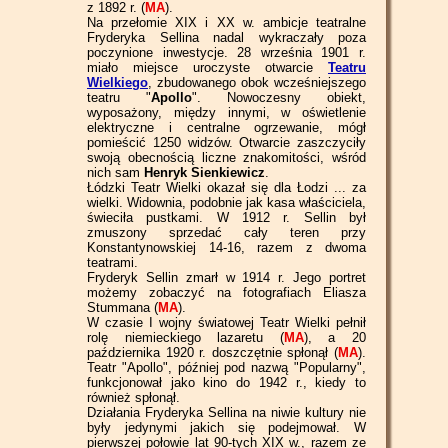
z 1892 r. (
MA
).
Na przełomie XIX i XX w. ambicje teatralne
Fryderyka Sellina nadal wykraczały poza
poczynione inwestycje. 28 września 1901 r.
miało miejsce uroczyste otwarcie
Teatru
Wielkiego
, zbudowanego obok wcześniejszego
teatru "
Apollo
". Nowoczesny obiekt,
wyposażony, między innymi, w oświetlenie
elektryczne i centralne ogrzewanie, mógł
pomieścić 1250 widzów. Otwarcie zaszczyciły
swoją obecnością liczne znakomitości, wśród
nich sam
Henryk Sienkiewicz
.
Łódzki Teatr Wielki okazał się dla Łodzi ... za
wielki. Widownia, podobnie jak kasa właściciela,
świeciła pustkami. W 1912 r. Sellin był
zmuszony sprzedać cały teren przy
Konstantynowskiej 14-16, razem z dwoma
teatrami.
Fryderyk Sellin zmarł w 1914 r. Jego portret
możemy zobaczyć na fotografiach Eliasza
Stummana (
MA
).
W czasie I wojny światowej Teatr Wielki pełnił
rolę niemieckiego lazaretu (
MA
), a 20
października 1920 r. doszczętnie spłonął (
MA
).
Teatr "Apollo", później pod nazwą "Popularny",
funkcjonował jako kino do 1942 r., kiedy to
również spłonął.
Działania Fryderyka Sellina na niwie kultury nie
były jedynymi jakich się podejmował. W
pierwszej połowie lat 90-tych XIX w., razem ze