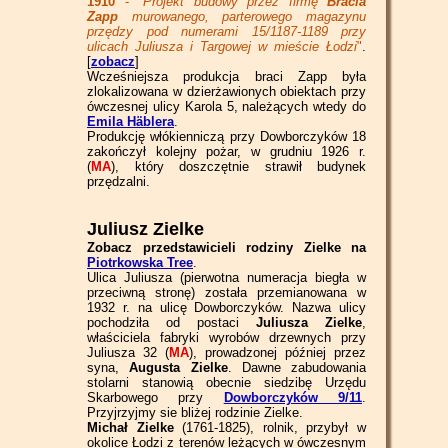
1910
- "
Projekt budowy przez firmę
Bracia
Zapp
murowanego, parterowego magazynu
przędzy pod numerami 15/1187-1189 przy
ulicach Juliusza i Targowej w mieście Łodzi
"
.
[
zobacz
]
Wcześniejsza produkcja braci Zapp była
zlokalizowana w dzierżawionych obiektach przy
ówczesnej ulicy Karola 5, należących wtedy do
Emila Häblera
.
Produkcję włókienniczą przy Dowborczyków 18
zakończył kolejny pożar, w grudniu 1926 r.
(
MA
), który doszczętnie strawił budynek
przędzalni.
Juliusz Zielke
Zobacz przedstawicieli rodziny Zielke na
Piotrkowska Tree
.
Ulica Juliusza
(pierwotna numeracja biegła w
przeciwną stronę) została przemianowana w
1932 r. na ulicę Dowborczyków. Nazwa ulicy
pochodziła od postaci
Juliusza Zielke
,
właściciela fabryki wyrobów drzewnych przy
Juliusza 32 (
MA
), prowadzonej później przez
syna,
Augusta Zielke
. Dawne zabudowania
stolarni stanowią obecnie siedzibę Urzędu
Skarbowego przy
Dowborczyków 9/11
.
Przyjrzyjmy sie bliżej rodzinie Zielke.
Michał Zielke
(1761-1825), rolnik, przybył w
okolice Łodzi z terenów leżących w ówczesnym