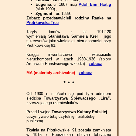
Eugenia
, ur. 1887, mąż
Adolf Emil Härtig
(ślub 1909).,
Zygmunt
- ur. 1889.
Zobacz przedstawicieli rodziny Ranke na
Piotrkowska Tree
.
Taryfy domów z lat 1912-20
wymieniają
Stanisława Samuela Krel
i jego
sukcesorów jako właścicieli nieruchomości przy
Piotrkowskiej 91.
Księga inwentarzowa i właściciele
nieruchomości w latach 1930-1936 (zbiory
Archiwum Państwowego w Łodzi) -
zobacz
MA (materiały archiwalne)
-
zobacz
* * *
Od 1900 r. mieściła się pod tym adresem
siedziba
Towarzystwa Śpiewaczego „Lira”
,
zrzeszającego rzemieślników.
Przed I wojną
Towarzystwo Kultury Polskiej
utrzymywało tutaj czytelnię i bibliotekę
publiczną.
Tkalnia na Piotrkowskiej 91 została zamknięta
w 1915 r. Poprzeczna oficyna fabryczna