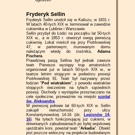
Fryderyk Sellin
Fryderyk Sellin urodził się w Kaliszu, w 1831 r.
W latach 40-tych XIX w. terminował w zawodzie
cukiernika w Lublinie i Warszawie.
Sellin przybył do Łodzi na początku lat 50-tych
XIX w., a w 1853 r. otworzył swoją pierwszą
cukiernię. Lokal mieścił się przy Piotrkowskiej
47, w parterowym, murowanym domu
należącym wtedy do rzeźnika,
Adama
Fischera
.
Prawdziwą pasją Sellina był jednak zawsze
teatr. Pierwsze występy trup amatorskich
organizował już w latach 50-tych XIX w., w
teatrze letnim stojącym w podwórzu posesji
Piotrkowskiej 91. Teatr był nazywany przez
łodzian "
Pod wiatrakiem
", z powodu wiatraków
stojących ówcześnie na tyłach sąsiednich
posesji. Dochody z występów przeznaczano na
cele społeczne, przeważnie na miejski
szpital
św. Aleksandra
.
W pierwszej połowie lat 60-tych XIX w. Sellin
zakupił nieruchomość przy ulicy
Konstantynowskiej 14-16 (dz.
Legionów 14-
16
). Na tyłach funkcjonującej już cukierni, w
drewnianych zabudowaniach po byłej wojskowej
ujeżdżalni koni, powstał teatr "
Arkadia
". Obiekt
jest jeszcze widoczny na projekcie budowlanym