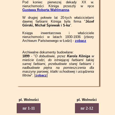
Pod koniec pierwszej dekady XX w.
nieruchomości Königa przeszły w ręce
Gustawa Roberta Wahlmanna
.
W drugiej połowie lat 20-tych właścicielami
dawnej farbiarni Königa była firma "
Józef
Górski, Michał Śpiewak i S-ka
".
Księga inwentarzowa i właściciele
nieruchomości w latach 1930-1936 (zbiory
Archiwum Państwowego w Łodzi) -
zobacz
Archiwalne dokumenty budowlane:
1899
- "
O dobudowie, przez
Karola Königa
w
mieście Łodzi, do istniejącej farbiarni takiej
samej farbiarni, przebudowie starej farbiarni i
nadbudowie piętra na pomieszczenia dla
maszyny parowej, klatki schodowej i urządzenia
filtrów
". [
zobacz
]
pl. Wolności
pl. Wolności
Piotrkowska 1
Piotrkowska 2
nr 1-11
nr 2-12