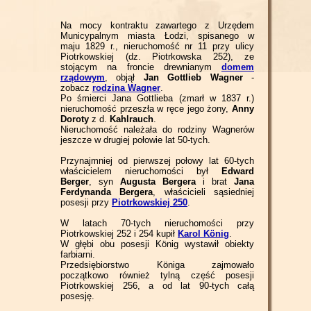
Na mocy kontraktu zawartego z Urzędem
Municypalnym miasta Łodzi, spisanego w
maju 1829 r., nieruchomość nr 11 przy ulicy
Piotrkowskiej (dz. Piotrkowska 252), ze
stojącym na froncie drewnianym
domem
rządowym
, objął
Jan Gottlieb Wagner
-
zobacz
rodzina Wagner
.
Po śmierci Jana Gottlieba (zmarł w 1837 r.)
nieruchomość przeszła w ręce jego żony,
Anny
Doroty
z d.
Kahlrauch
.
Nieruchomość należała do rodziny Wagnerów
jeszcze w drugiej połowie lat 50-tych.
Przynajmniej od pierwszej połowy lat 60-tych
właścicielem nieruchomości był
Edward
Berger
, syn
Augusta Bergera
i brat
Jana
Ferdynanda Bergera
, właścicieli sąsiedniej
posesji przy
Piotrkowskiej 250
.
W latach 70-tych nieruchomości przy
Piotrkowskiej 252 i 254 kupił
Karol König
.
W głębi obu posesji König wystawił obiekty
farbiarni.
Przedsiębiorstwo Königa zajmowało
początkowo również tylną część posesji
Piotrkowskiej 256, a od lat 90-tych całą
posesję.