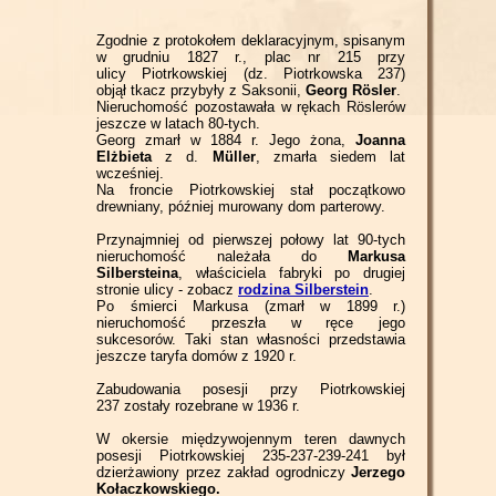
Zgodnie z protokołem deklaracyjnym, spisanym
w grudniu 1827 r., plac nr 215 przy
ulicy Piotrkowskiej (dz. Piotrkowska 237)
objął tkacz przybyły z Saksonii,
Georg Rösler
.
Nieruchomość pozostawała w rękach Röslerów
jeszcze w latach 80-tych.
Georg zmarł w 1884 r. Jego żona,
Joanna
Elżbieta
z d.
Müller
, zmarła siedem lat
wcześniej.
Na froncie Piotrkowskiej stał początkowo
drewniany, później murowany dom parterowy.
Przynajmniej od pierwszej połowy lat 90-tych
nieruchomość należała do
Markusa
Silbersteina
, właściciela fabryki po drugiej
stronie ulicy - zobacz
rodzina Silberstein
.
Po śmierci Markusa (zmarł w 1899 r.)
nieruchomość przeszła w ręce jego
sukcesorów. Taki stan własności przedstawia
jeszcze taryfa domów z 1920 r.
Zabudowania posesji przy Piotrkowskiej
237 zostały rozebrane w 1936 r.
W okersie międzywojennym teren dawnych
posesji Piotrkowskiej 235-237-239-241 był
dzierżawiony przez zakład ogrodniczy
Jerzego
Kołaczkowskiego.