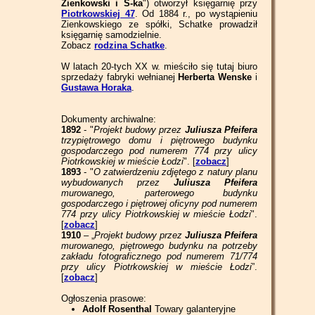
Zienkowski i S-ka
") otworzył księgarnię przy
Piotrkowskiej 47
. Od 1884 r., po wystąpieniu
Zienkowskiego ze spółki, Schatke prowadził
księgarnię samodzielnie.
Zobacz
rodzina Schatke
.
W latach 20-tych XX w. mieściło się tutaj biuro
sprzedaży fabryki wełnianej
Herberta Wenske
i
Gustawa Horaka
.
Dokumenty archiwalne:
1892
- "
Projekt budowy przez
Juliusza Pfeifera
trzypiętrowego domu i piętrowego budynku
gospodarczego pod numerem 774 przy ulicy
Piotrkowskiej w mieście Łodzi
". [
zobacz
]
1893
- "
O zatwierdzeniu zdjętego z natury planu
wybudowanych przez
Juliusza Pfeifera
murowanego, parterowego budynku
gospodarczego i piętrowej oficyny pod numerem
774 przy ulicy Piotrkowskiej w mieście Łodzi
".
[
zobacz
]
1910
– „
Projekt budowy przez
Juliusza Pfeifera
murowanego, piętrowego budynku na potrzeby
zakładu fotograficznego pod numerem 71/774
przy ulicy Piotrkowskiej w mieście Łodzi
”.
[
zobacz
]
Ogłoszenia prasowe:
Adolf Rosenthal
Towary galanteryjne