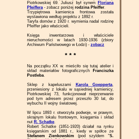
Piotrkowskiej 69. Juliusz był synem
Floriana
Pfeiffera
- zobacz poniżej
rodzina Pfeiffer
.
Trzypiętrowa kamienica frontowa została
wystawiona według projektu z 1892 r.
Taryfa domów z 1920 r. wymienia nadal rodzinę
Pfeiffer jako właścicieli.
Księga inwentarzowa i właściciele
nieruchomości w latach 1930-1936 (zbiory
Archiwum Państwowego w Łodzi) -
zobacz
* * *
Na początku XX w. mieściło się tutaj atelier i
skład materiałów fotograficznych
Franciszka
Postleba
.
Sklep z kapeluszami
Karola Goepperta
,
przeniesiony z lokalu w sąsiedniej kamienicy,
Piotrkowskiej 73, funkcjonował nieprzerwanie
pod tym adresem przez przeszło 30 lat, do
wybuchu II wojny światowej.
W lipcu 1893 r. otworzyła podwoje, w prawym,
skrajnym lokalu frontowym, księgarnia i skład
nut
R. Schatke
.
Robert Schatke (1851-1920) działał na rynku
księgarskim od 1881 r., kiedy w spółce ze
Stefanem Zienkowskim
(pod szyldem "
S.