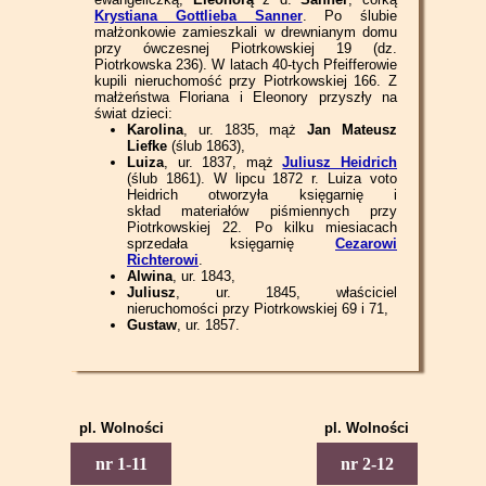
Krystiana Gottlieba Sanner
. Po ślubie
małżonkowie zamieszkali w drewnianym domu
przy ówczesnej Piotrkowskiej 19 (dz.
Piotrkowska 236). W latach 40-tych Pfeifferowie
kupili nieruchomość przy Piotrkowskiej 166. Z
małżeństwa Floriana i Eleonory przyszły na
świat dzieci:
Karolina
, ur. 1835, mąż
Jan Mateusz
Liefke
(ślub 1863),
Luiza
, ur. 1837, mąż
Juliusz Heidrich
(ślub 1861). W lipcu 1872 r. Luiza voto
Heidrich otworzyła księgarnię i
skład materiałów piśmiennych przy
Piotrkowskiej 22. Po kilku miesiacach
sprzedała księgarnię
Cezarowi
Richterowi
.
Alwina
, ur. 1843,
Juliusz
, ur. 1845, właściciel
nieruchomości przy Piotrkowskiej 69 i 71,
Gustaw
, ur. 1857.
pl. Wolności
pl. Wolności
Piotrkowska 1
Piotrkowska 2
nr 1-11
nr 2-12