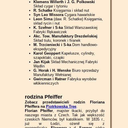
Klemens Willerth i J. G. Polkowski
Skład cygar i tytoniu
R. Schatke
Księgarnia i skład nut
Syn Leo Wissora
Cygara hawańskie
Leon Sima
(daw. R. Schatke) Księgarnia,
skład rycin i nut
K. Szefner i S-ka
Skład Warszawskiej
Fabryki Rękawiczek
Akc. Tow. Manufaktury Drezdeńskiej
Skład tiulu, koronek i firanek
M. Trzcieniecki i S-ka
Dom handlowo-
ekspedycyjny
Karol Geoppert
Kapelusze, cylindry,
szapoklaki, czapki
Jan Kijak
Skład Mechanicznej Fabryki
Wędlin
G. Horak i H. Wenske
Biuro sprzedaży
Manufaktury Wełnianej
Gwircman i Ratner
Fabryka wyrobów
włókienniczych
rodzina Pfeiffer
Zobacz przedstawicieli rodzin Floriana
Pfeiffera na
Piotrkowska Tree
.
Florian Pfeiffer
, majster tkacki, przybył do
naszego miasta z Czech. Tak jak większość
czeskich Niemców, był katolikiem. W 1835 r.,
już w Łodzi, ożenił się z
ewangeliczką,
Eleonorą
z d.
Sanner
, córką