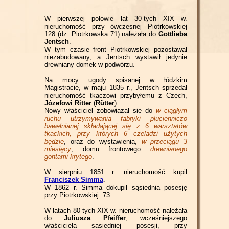
W pierwszej połowie lat 30-tych XIX w.
nieruchomość przy ówczesnej Piotrkowskiej
128 (dz. Piotrkowska 71) należała do
Gottlieba
Jentsch
.
W tym czasie front Piotrkowskiej pozostawał
niezabudowany, a Jentsch wystawił jedynie
drewniany domek w podwórzu.
Na mocy ugody spisanej w łódzkim
Magistracie, w maju 1835 r., Jentsch sprzedał
nieruchomość tkaczowi przybyłemu z Czech,
Józefowi Ritter
(
Rütter
).
Nowy właściciel zobowiązał się do
w ciągłym
ruchu utrzymywania fabryki płucienniczo
bawełnianej składającej się z 6 warsztatów
tkackich, przy których 6 czeladzi użytych
będzie
, oraz do wystawienia,
w przeciągu 3
miesięcy
, domu frontowego
drewnianego
gontami krytego
.
W sierpniu 1851 r. nieruchomość kupił
Franciszek Simma
.
W 1862 r. Simma dokupił sąsiednią posesję
przy Piotrkowskiej 73.
W latach 80-tych XIX w. nieruchomość należała
do
Juliusza Pfeiffer
, wcześniejszego
właściciela sąsiedniej posesji, przy