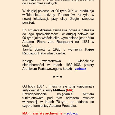
do celów mieszkalnych.
W drugiej połowie lat 90-tych XIX w. produkcja
włókiennicza rodziny Prussaków ruszyła w
nowej lokalizacji, przy ulicy Długiej (zobacz
poniżej).
Po śmierci Abrama Prussaka posesja należała
do jego spadkobierców - w drugiej połowie lat
90-tych jako właścicielka wymieniana jest córka
Abrama,
Flora
voto
Rappaport
(ur. 1851 w
Łodzi).
Taryfa domów z 1920 r. wymienia
Fajgę
Rappaport
jako właścicielkę.
Księga inwentarzowa i właściciele
nieruchomości w latach 1930-1936 (zbiory
Archiwum Państwowego w Łodzi) -
zobacz
* * *
Od lipca 1887 r. mieściła się tutaj księgarnia i
antykwariat
Szlamy Mittlera
(
MA
).
Prawdopodobnie księgarnia Mittlera
funkcjonowała pod tym adresem również
wcześniej, w latach 70-tych, po oddaniu do
użytku kamienicy Abrama Prussaka.
MA (materiały archiwalne)
-
zobacz