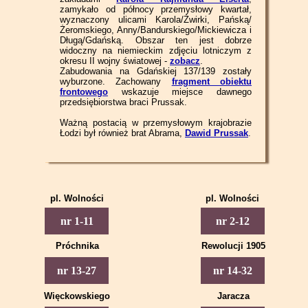
zamykało od północy przemysłowy kwartał,
wyznaczony ulicami Karola/Żwirki, Pańską/
Żeromskiego, Anny/Bandurskiego/Mickiewicza i
Długą/Gdańską. Obszar ten jest dobrze
widoczny na niemieckim zdjęciu lotniczym z
okresu II wojny światowej -
zobacz
.
Zabudowania na Gdańskiej 137/139 zostały
wyburzone. Zachowany
fragment obiektu
frontowego
wskazuje miejsce dawnego
przedsiębiorstwa braci Prussak.
Ważną postacią w przemysłowym krajobrazie
Łodzi był również brat Abrama,
Dawid Prussak
.
pl. Wolności
pl. Wolności
Piotrkowska 1
Piotrkowska 2
nr 1-11
nr 2-12
Piotrkowska 3
Piotrkowska 4
Próchnika
Rewolucji 1905
Piotrkowska 5
Piotrkowska 6
Piotrkowska 13
Piotrkowska 14
nr 13-27
nr 14-32
Piotrkowska 7
Piotrkowska 8
Piotrkowska 15
Piotrkowska 16
Więckowskiego
Jaracza