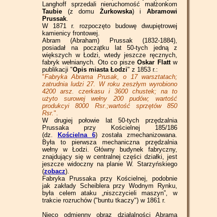
Langhoff sprzedali nieruchomość małżonkom
Taubie
(z domu
Żurkowska
) i
Abramowi
Prussak
.
W 1871 r. rozpoczęto budowę dwupiętrowej
kamienicy frontowej.
Abram (Abraham) Prussak (1832-1884),
posiadał na początku lat 50-tych jedną z
większych w Łodzi, wtedy jeszcze ręcznych,
fabryk wełnianych. Oto co pisze
Oskar Flatt
w
publikacji "
Opis miasta Łodzi
" z 1853 r.:
"
Fabryka Abrama Prusak, o 17 warsztatach;
zatrudnia ludzi 27. W roku zeszłym wyrobiono
4200 arsz. czerkasu i 3600 chustek; na to
użyto surowej wełny 200 pudów; wartość
produkcyi 8000 Rsr.;wartość sprzętów 850
Rsr.
".
W drugiej połowie lat 50-tych przędzalnia
Prussaka przy Kościelnej 185/186
(dz.
Kościelna 6
) została zmechanizowana.
Była to pierwsza mechaniczna przędzalnia
wełny w Łodzi. Główny budynek fabryczny,
znajdujący się w centralnej części działki, jest
jeszcze widoczny na planie W. Starzyńskiego
(
zobacz
).
Fabryka Prussaka przy Kościelnej, podobnie
jak zakłady Scheiblera przy Wodnym Rynku,
była celem ataku „niszczycieli maszyn”, w
trakcie rozruchów ("buntu tkaczy") w 1861 r.
Nieco odmienny obraz działalności Abrama