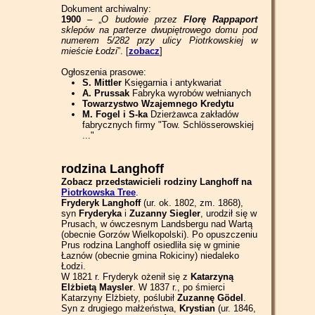
Dokument archiwalny:
1900
– „
O budowie przez
Florę Rappaport
sklepów na parterze dwupiętrowego domu pod
numerem 5/282 przy ulicy Piotrkowskiej w
mieście Łodzi
”. [
zobacz
]
Ogłoszenia prasowe:
S. Mittler
Księgarnia i antykwariat
A. Prussak
Fabryka wyrobów wełnianych
Towarzystwo Wzajemnego Kredytu
M. Fogel i S-ka
Dzierżawca zakładów
fabrycznych firmy "Tow. Schlösserowskiej
..."
rodzina Langhoff
Zobacz przedstawicieli rodziny Langhoff na
Piotrkowska Tree
.
Fryderyk Langhoff
(ur. ok. 1802, zm. 1868),
syn
Fryderyka
i
Zuzanny Siegler
, urodził się w
Prusach, w ówczesnym Landsbergu nad Wartą
(obecnie Gorzów Wielkopolski). Po opuszczeniu
Prus rodzina Langhoff osiedliła się w gminie
Łaznów (obecnie gmina Rokiciny) niedaleko
Łodzi.
W 1821 r. Fryderyk ożenił się z
Katarzyną
Elżbietą Maysler
. W 1837 r., po śmierci
Katarzyny Elżbiety, poślubił
Zuzannę Gödel
.
Syn z drugiego małżeństwa,
Krystian
(ur. 1846,