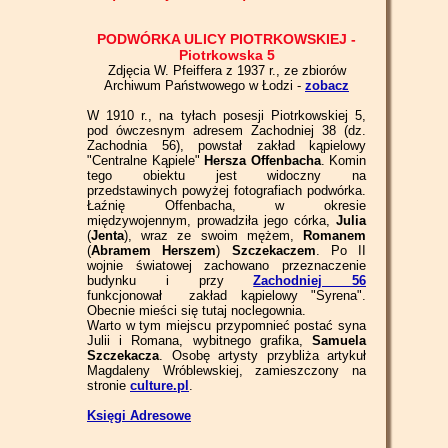
PODWÓRKA ULICY PIOTRKOWSKIEJ -
Piotrkowska 5
Zdjęcia W. Pfeiffera z 1937 r., ze zbiorów
Archiwum Państwowego w Łodzi -
zobacz
W 1910 r., na tyłach posesji Piotrkowskiej 5,
pod ówczesnym adresem Zachodniej 38 (dz.
Zachodnia 56), powstał zakład kąpielowy
"Centralne Kąpiele"
Hersza Offenbacha
. Komin
tego obiektu jest widoczny na
przedstawinych powyżej fotografiach podwórka.
Łaźnię Offenbacha, w okresie
międzywojennym, prowadziła jego córka,
Julia
(
Jenta
), wraz ze swoim mężem,
Romanem
(
Abramem Herszem
)
Szczekaczem
. Po II
wojnie światowej zachowano przeznaczenie
budynku i przy
Zachodniej 56
funkcjonował zakład kąpielowy "Syrena".
Obecnie mieści się tutaj noclegownia.
Warto w tym miejscu przypomnieć postać syna
Julii i Romana, wybitnego grafika,
Samuela
Szczekacza
. Osobę artysty przybliża artykuł
Magdaleny Wróblewskiej, zamieszczony na
stronie
culture.pl
.
Księgi Adresowe