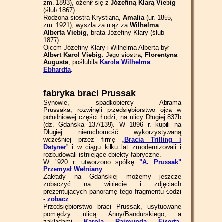
zm. 1893), ożenił się z
Józefiną Klarą Viebig
(ślub 1867).
Rodzona siostra Krystiana,
Amalia
(ur. 1855,
zm. 1921), wyszła za mąż za
Wilhelma
Alberta Viebig
, brata Józefiny Klary (ślub
1877).
Ojcem Józefiny Klary i Wilhelma Alberta był
Albert Karol Viebig
. Jego siostra,
Florentyna
Augusta
, poślubiła
Karola Wilhelma
Ebhardta
.
fabryka braci Prussak
Synowie, spadkobiercy Abrama
Prussaka, rozwinęli przedsiębiorstwo ojca w
południowej części Łodzi, na ulicy Długiej 837b
(dz. Gdańska 137/139). W 1896 r. kupili na
Długiej nieruchomość wykorzystywaną
wcześniej przez firmę „
Bracia Trilling i
Datyner
” i w ciągu kilku lat zmodernizowali i
rozbudowali istniejące obiekty fabryczne.
W 1920 r. utworzono spółkę
"A. Prussak"
Przemysł Wełniany
Zakłady na Gdańskiej możemy jeszcze
zobaczyć na winiecie i zdjęciach
prezentujących panoramę tego fragmentu Łodzi
-
zobacz
.
Przedsiębiorstwo braci Prussak, usytuowane
pomiędzy ulicą Anny/Bandurskiego, a
zakładami
Karola Rajmunda Eiserta
,