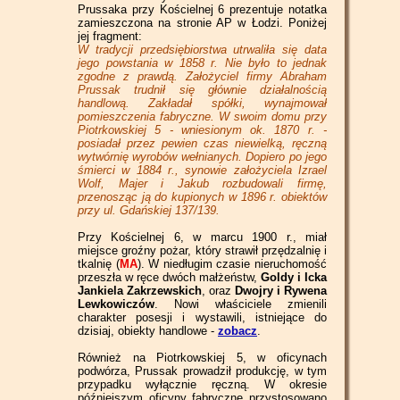
Prussaka przy Kościelnej 6 prezentuje notatka
zamieszczona na stronie AP w Łodzi. Poniżej
jej fragment:
W tradycji przedsiębiorstwa utrwaliła się data
jego powstania w 1858 r. Nie było to jednak
zgodne z prawdą. Założyciel firmy Abraham
Prussak trudnił się głównie działalnością
handlową. Zakładał spółki, wynajmował
pomieszczenia fabryczne. W swoim domu przy
Piotrkowskiej 5 - wniesionym ok. 1870 r. -
posiadał przez pewien czas niewielką, ręczną
wytwórnię wyrobów wełnianych. Dopiero po jego
śmierci w 1884 r., synowie założyciela Izrael
Wolf, Majer i Jakub rozbudowali firmę,
przenosząc ją do kupionych w 1896 r. obiektów
przy ul. Gdańskiej 137/139.
Przy Kościelnej 6, w marcu 1900 r., miał
miejsce groźny pożar, który strawił przędzalnię i
tkalnię (
MA
). W niedługim czasie nieruchomość
przeszła w ręce dwóch małżeństw,
Goldy i Icka
Jankiela Zakrzewskich
, oraz
Dwojry i Rywena
Lewkowiczów
. Nowi właściciele zmienili
charakter posesji i wystawili, istniejące do
dzisiaj, obiekty handlowe -
zobacz
.
Również na Piotrkowskiej 5, w oficynach
podwórza, Prussak prowadził produkcję, w tym
przypadku wyłącznie ręczną. W okresie
późniejszym oficyny fabryczne przystosowano