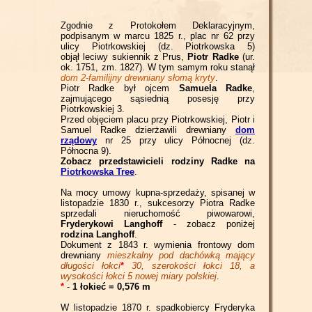
Zgodnie z Protokołem Deklaracyjnym,
podpisanym w marcu 1825 r., plac nr 62 przy
ulicy Piotrkowskiej (dz. Piotrkowska 5)
objął leciwy sukiennik z Prus,
Piotr Radke
(ur.
ok. 1751, zm. 1827). W tym samym roku stanął
dom 2-familijny drewniany słomą kryty
.
Piotr Radke był ojcem
Samuela Radke
,
zajmującego sąsiednią posesję przy
Piotrkowskiej 3.
Przed objęciem placu przy Piotrkowskiej, Piotr i
Samuel Radke dzierżawili drewniany
dom
rządowy
nr 25 przy ulicy Północnej (dz.
Północna 9).
Zobacz przedstawicieli rodziny Radke na
Piotrkowska Tree
.
Na mocy umowy kupna-sprzedaży, spisanej w
listopadzie 1830 r., sukcesorzy Piotra Radke
sprzedali nieruchomość piwowarowi,
Fryderykowi Langhoff
- zobacz poniżej
rodzina Langhoff
.
Dokument z 1843 r. wymienia frontowy dom
drewniany
mieszkalny pod dachówką mający
długości łokci
*
30, szerokości łokci 18, a
wysokości łokci 5 nowej miary polskiej
.
*
-
1 łokieć = 0,576 m
W listopadzie 1870 r. spadkobiercy Fryderyka