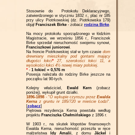
Stosownie do Protokołu Deklaracyjnego,
zatwierdzonego w styczniu 1832 r., plac nr 185
przy ulicy Piotrkowskiej (dz. Piotrkowska 179)
objął
Franciszek Birke
- zobacz
rodzina Birke
.
Na mocy protokołu sporządzonego w łódzkim
Magistracie, we wrześniu 1856 r., Franciszek
Birke sprzedał nieruchomość swojemu synowi,
Franciszkowi
juniorowi
.
Na froncie Piotrkowskiej stał w tym czasie
dom
drewniany mieszkalny pod gontami mający
długości łokci
*
27, szerokości łokci 11, a
wysokości łokci 4½ nowej miary polskiej
.
*
-
1 łokieć = 0,576 m
Posesja należała do rodziny Birke jeszcze na
początku lat 90-tych.
Kolejny właściciel,
Ewald Kern
(zobacz
poniżej), wykupił grunt działki.
1896-1898
- "
O wykupie czynszu przez
Ewalda
Kerna
z gruntu nr 185/720 w mieście Łodzi
".
[
zobacz
]
Piętrowa rezydencja Kerna powstała według
projektu
Franciszka Chełmińskiego
z 1896 r.
W 1903 r.,
na skutek kłopotów finansowych
Ewalda Kerna, nieruchomość przeszła w ręce
małżeństwa
Idy Amalii
, z domu
Jäckel
i