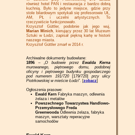
również hotel PAN i restauracja z bardzo dobrą
kuchnią. Było to jedyne miejsce, gdzie przy
stole bilardowym spotykali się profesorowie UŁ,
AM, PŁ i uczelni artystycznych. To
rzeczywiście funkcjonowało.
Krzysztof Güttler, podobnie jak jego wuj,
Marian Minich
, kierujący przez 30 lat Muzeum
Sztuki w Łodzi, zapisał piękną kartę w historii
naszego miasta.
Krzysztof Güttler zmarł w 2014 r.
Archiwalne dokumenty budowlane:
1896
– „
O budowie przez
Ewalda Kerna
murowanego, piętrowego domu, podobnej
oficyny i piętrowego budynku gospodarczego
pod numerem 191/720
[179/720]
przy ulicy
Piotrkowskiej w mieście Łodzi
”. [
zobacz
]
Ogłoszenia prasowe:
Ewald Kern
Fabryka maszyn, odlewnia
żelaza i metalów
Powszechnego Towarzystwa Handlowo-
Przemysłowego
Freda
Greenwooda
Odlewnia żelaza, fabryka
maszyn, warsztaty reperacyjne
samochodów