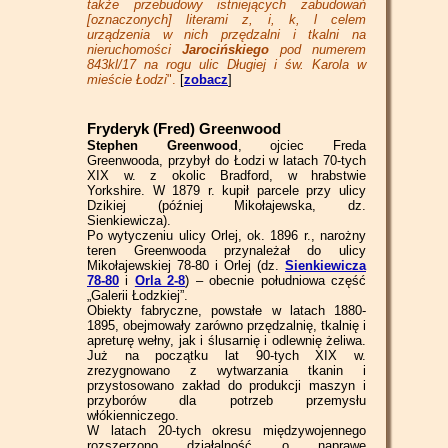
także przebudowy istniejących zabudowań
[oznaczonych] literami z, i, k, l celem
urządzenia w nich przędzalni i tkalni na
nieruchomości
Jarocińskiego
pod numerem
843kl/17 na rogu ulic Długiej i św. Karola w
mieście Łodzi
".
[
zobacz
]
Fryderyk (Fred) Greenwood
Stephen Greenwood
, ojciec Freda
Greenwooda, przybył do Łodzi w latach 70-tych
XIX w. z okolic Bradford, w hrabstwie
Yorkshire.
W 1879 r. kupił parcele przy ulicy
Dzikiej (później Mikołajewska, dz.
Sienkiewicza).
Po wytyczeniu ulicy Orlej, ok. 1896 r., narożny
teren Greenwooda przynależał do ulicy
Mikołajewskiej 78-80 i Orlej (dz.
Sienkiewicza
78-80
i
Orla 2-8
) – obecnie południowa część
„Galerii Łodzkiej”.
Obiekty fabryczne, powstałe w latach 1880-
1895, obejmowały zarówno przędzalnię, tkalnię i
apreturę wełny, jak i ślusarnię i odlewnię żeliwa.
Już na początku lat 90-tych XIX w.
zrezygnowano z wytwarzania tkanin i
przystosowano zakład do produkcji maszyn i
przyborów dla potrzeb przemysłu
włókienniczego.
W latach 20-tych okresu międzywojennego
rozszerzono działalność o naprawę