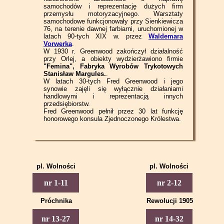
samochodów i reprezentację dużych firm
przemysłu motoryzacyjnego. Warsztaty
samochodowe funkcjonowały przy Sienkiewicza
76, na terenie dawnej farbiarni, uruchomionej w
latach 90-tych XIX w. przez
Waldemara
Vorwerka
.
W 1930 r. Greenwood zakończył działalność
przy Orlej, a obiekty wydzierżawiono firmie
"Femina",
Fabryka Wyrobów Trykotowych
Stanisław Margules.
.
W latach 30-tych Fred Greenwood i jego
synowie zajęli się wyłącznie działaniami
handlowymi i reprezentacją innych
przedsiębiorstw.
Fred Greenwood pełnił przez 30 lat funkcję
honorowego konsula Zjednoczonego Królestwa.
pl. Wolności
pl. Wolności
Piotrkowska 1
Piotrkowska 2
nr 1-11
nr 2-12
Piotrkowska 3
Piotrkowska 4
Próchnika
Rewolucji 1905
Piotrkowska 5
Piotrkowska 6
Piotrkowska 13
Piotrkowska 14
nr 13-27
nr 14-32