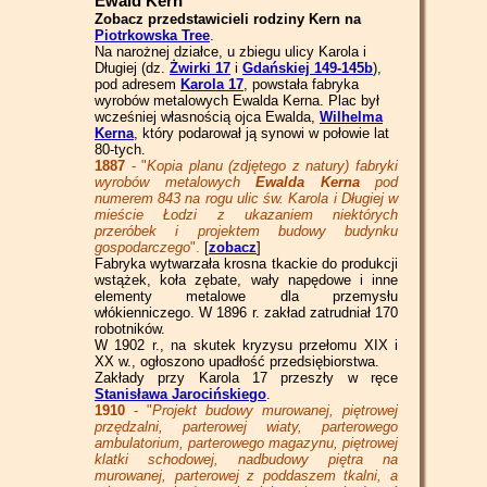
Ewald Kern
Zobacz przedstawicieli rodziny Kern na
Piotrkowska Tree
.
Na narożnej działce, u zbiegu ulicy Karola i
Długiej (dz.
Żwirki 17
i
Gdańskiej 149-145b
),
pod adresem
Karola 17
, powstała fabryka
wyrobów metalowych Ewalda Kerna. Plac był
wcześniej własnością ojca Ewalda,
Wilhelma
Kerna
, który podarował ją synowi w połowie lat
80-tych.
1887
- "
Kopia planu (zdjętego z natury) fabryki
wyrobów metalowych
Ewalda Kerna
pod
numerem 843 na rogu ulic św. Karola i Długiej w
mieście Łodzi z ukazaniem niektórych
przeróbek i projektem budowy budynku
gospodarczego
".
[
zobacz
]
Fabryka wytwarzała krosna tkackie do produkcji
wstążek, koła zębate, wały napędowe i inne
elementy metalowe dla przemysłu
włókienniczego. W 1896 r. zakład zatrudniał 170
robotników.
W 1902 r., na skutek kryzysu przełomu XIX i
XX w., ogłoszono upadłość przedsiębiorstwa.
Zakłady przy Karola 17 przeszły w ręce
Stanisława Jarocińskiego
.
1910
- "
Projekt budowy murowanej, piętrowej
przędzalni, parterowej wiaty, parterowego
ambulatorium, parterowego magazynu, piętrowej
klatki schodowej, nadbudowy piętra na
murowanej, parterowej z poddaszem tkalni, a