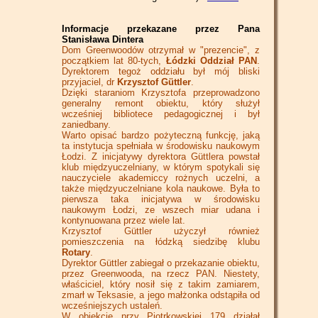
Informacje przekazane przez Pana
Stanisława Dintera
Dom Greenwoodów otrzymał w "prezencie", z
początkiem lat 80-tych,
Łódzki Oddział PAN
.
Dyrektorem tegoż oddziału był mój bliski
przyjaciel, dr
Krzysztof Güttler
.
Dzięki staraniom Krzysztofa przeprowadzono
generalny remont obiektu, który służył
wcześniej bibliotece pedagogicznej i był
zaniedbany.
Warto opisać bardzo pożyteczną funkcję, jaką
ta instytucja spełniała w środowisku naukowym
Łodzi. Z inicjatywy dyrektora Güttlera powstał
klub międzyuczelniany, w którym spotykali się
nauczyciele akademiccy rożnych uczelni, a
także międzyuczelniane kola naukowe. Była to
pierwsza taka inicjatywa w środowisku
naukowym Łodzi, ze wszech miar udana i
kontynuowana przez wiele lat.
Krzysztof Güttler użyczył również
pomieszczenia na łódzką siedzibę klubu
Rotary
.
Dyrektor Güttler zabiegał o przekazanie obiektu,
przez Greenwooda, na rzecz PAN. Niestety,
właściciel, który nosił się z takim zamiarem,
zmarł w Teksasie, a jego małżonka odstąpiła od
wcześniejszych ustaleń.
W obiekcie przy Piotrkowskiej 179 działał