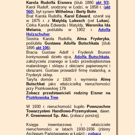
Karola Rudolfa Eisnera
(ślub 1880
akt 93
).
Karol Rudolf, urodzony w Łodzi, w 1858 r. (
akt
560
), był synem
Wilhelma
i
Berty Bohr
.
Brat Karola Rudolfa,
Karol Edward
, ożenił się
w 1875 r. z
Matyldą Lukesch
(vel
Lukas
).
Córka Karola Edwarda i Matyldy,
Weronika Ida
Melania
, poślubiła w 1902 r.
Adolfa
Holzschuher
.
Siostra Karola Rudolfa,
Alma Fryderyka
,
poślubiła
Gustawa Adolfa Butschkata
(ślub
1895
akt 106
).
Bracia Gustaw Adolf i Fryderyk Brunon
kontynuowali dzieło ojca,
Adolfa Butschkata
,
założyciela znanego w Łodzi przedsiębiorstwa
malarskiego i sklepu z obiciami papierowymi i
obrazami. Gustaw prowadził firmę malarską, a
Fryderyk sklep.
Taryfa domów z 1920 r. wymienia
Almę
Butschkat
jako właścicielkę nieruchomości
przy Piotrkowskiej 179.
Zobacz przedstawicieli rodziny Eisner na
Piotrkowska Tree
.
W 1930 r. nieruchomość kupiło
Powszechne
Towarzystwo Handlowo-Przemysłowe
, dawn.
F. Greenwood Sp. Akc.
(zobacz poniżej).
Księga inwentarzowa i właściciele
nieruchomości w latach 1930-1936 (zbiory
Archiwum Państwowego w Łodzi) -
zobacz