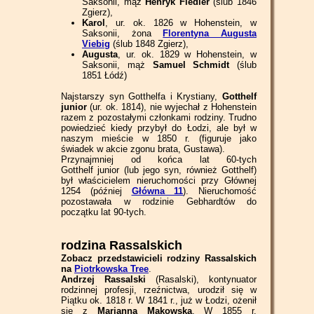
Saksonii, mąż
Henryk Fiedler
(ślub 1846
Zgierz),
Karol
, ur. ok. 1826 w Hohenstein, w
Saksonii, żona
Florentyna Augusta
Viebig
(ślub 1848 Zgierz),
Augusta
, ur. ok. 1829 w Hohenstein, w
Saksonii, mąż
Samuel Schmidt
(ślub
1851 Łódź)
Najstarszy syn Gotthelfa i Krystiany,
Gotthelf
junior
(ur. ok. 1814), nie wyjechał z Hohenstein
razem z pozostałymi członkami rodziny. Trudno
powiedzieć kiedy przybył do Łodzi, ale był w
naszym mieście w 1850 r. (figuruje jako
świadek w akcie zgonu brata, Gustawa).
Przynajmniej od końca lat 60-tych
Gotthelf junior (lub jego syn, również Gotthelf)
był właścicielem nieruchomości przy Głównej
1254 (później
Główna 11
). Nieruchomość
pozostawała w rodzinie Gebhardtów do
początku lat 90-tych.
rodzina Rassalskich
Zobacz przedstawicieli rodziny Rassalskich
na
Piotrkowska Tree
.
Andrzej Rassalski
(Rasalski), kontynuator
rodzinnej profesji, rzeźnictwa, urodził się w
Piątku ok. 1818 r. W 1841 r., już w Łodzi, ożenił
się z
Marianną Makowską
. W 1855 r.