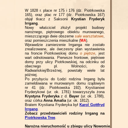
W 1828 r. place nr 175 i 176 (dz. Piotrkowska
165), oraz plac nr 177 (dz. Piotrkowska 167)
objął tkacz z Saksonii
Krystian Fryderyk
Irrgang
.
Nowy właściciel złożył projekt budowy
narożnego, piętrowego obiektu murowanego,
mieszczącego dwie obszerne
sale warsztatowe
,
oraz pomieszczenia mieszkalne (
MA
).
Wprawdzie zamierzenie Irrganga nie zostało
zrealizowane, ale ówczesny plan wystawienia
na froncie Piotrkowskiej domu
o piętrze
, jest
wart odnotowania. Pierwsze frontowe, piętrowe
domy przy ulicy Piotrkowskiej, na odcinku od
obecnego pl. Wolności, do
Radwańskiej/Brzeźnej, powstały wiele lat
później.
Po przybyciu do Łodzi rodzina Irrgang była
zameldowana w murowanym domu rządowym
nr 41 (dz. Piotrkowska 192). Krystianowi
Fryderykowi (ur. ok. 1781) towarzyszyła żona
Krystyna Fryderyka
z d.
Bayer
(ur. ok. 1788),
oraz córka
Anna Amalia
(ur. ok. 1812).
Bratem Krystiana Fryderyka był
Karol Gottfryd
Irrgang
.
Zobacz przedstawicieli rodziny Irrgang na
Piotrkowska Tree
.
Narożna nieruchomość u zbiegu ulicy Nowomiejskiej i O