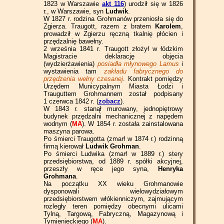
1823 w Warszawie
akt 116
) urodził się w 1826
r., w Warszawie, syn
Ludwik
.
W 1827 r. rodzina Grohmanów przeniosła się do
Zgierza. Traugott, razem z bratem
Karolem
,
prowadził w Zgierzu ręczną tkalnię płócien i
przędzalnię bawełny.
2 września 1841 r. Traugott złożył w łódzkim
Magistracie deklarację objęcia
(wydzierżawienia)
posiadła młynowego Lamus
i
wystawienia tam
zakładu fabrycznego do
przędzenia wełny czesanej
. Kontrakt pomiędzy
Urzędem Municypalnym Miasta Łodzi i
Trauguttem Grohmannem został podpisany
1 czerwca 1842 r. (
zobacz
).
W 1843 r. stanął murowany, jednopiętrowy
budynek przędzalni mechanicznej z napędem
wodnym (
MA
). W 1854 r. została zainstalowana
maszyna parowa.
Po śmierci Traugotta (zmarł w 1874 r.) rodzinną
firmą kierował
Ludwik Grohman
.
Po śmierci Ludwika (zmarł w 1889 r.) stery
przedsiębiorstwa, od 1889 r. spółki akcyjnej,
przeszły w ręce jego syna,
Henryka
Grohmana
.
Na początku XX wieku Grohmanowie
dysponowali wielowydziałowym
przedsiębiorstwem włókienniczym, zajmującym
rozległy teren pomiędzy obecnymi ulicami
Tylną, Targową, Fabryczną, Magazynową i
Tymienieckiego (
MA
).