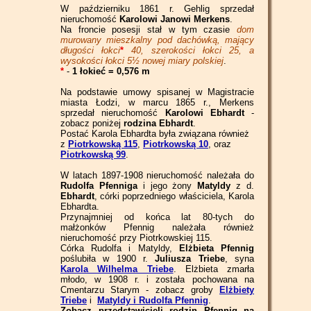
W październiku 1861 r. Gehlig sprzedał
nieruchomość
Karolowi Janowi Merkens
.
Na froncie posesji stał w tym czasie
dom
murowany mieszkalny pod dachówką, mający
długości łokci
*
40, szerokości łokci 25, a
wysokości łokci 5½ nowej miary polskiej
.
*
-
1 łokieć = 0,576 m
Na podstawie umowy spisanej w Magistracie
miasta Łodzi, w marcu 1865 r., Merkens
sprzedał nieruchomość
Karolowi Ebhardt
-
zobacz poniżej
rodzina Ebhardt
.
Postać Karola Ebhardta była związana również
z
Piotrkowską 115
,
Piotrkowską 10
, oraz
Piotrkowską 99
.
W latach 1897-1908 nieruchomość należała do
Rudolfa Pfenniga
i jego żony
Matyldy
z d.
Ebhardt
, córki poprzedniego właściciela, Karola
Ebhardta.
Przynajmniej od końca lat 80-tych do
małżonków Pfennig należała również
nieruchomość przy Piotrkowskiej 115.
Córka Rudolfa i Matyldy,
Elżbieta Pfennig
poślubiła w 1900 r.
Juliusza Triebe
, syna
Karola Wilhelma Triebe
. Elżbieta zmarła
młodo, w 1908 r. i została pochowana na
Cmentarzu Starym - zobacz groby
Elżbiety
Triebe
i
Matyldy i Rudolfa Pfennig
.
Zobacz przedstawicieli rodzin Pfennig na