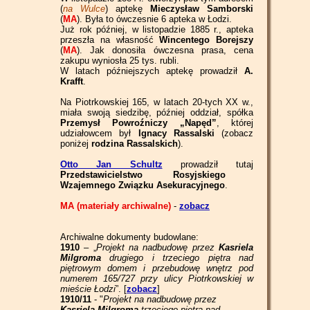
(
na Wulce
) aptekę
Mieczysław Samborski
(
MA
). Była to ówczesnie 6 apteka w Łodzi.
Już rok później, w listopadzie 1885 r., apteka
przeszła na własność
Wincentego Borejszy
(
MA
). Jak donosiła ówczesna prasa, cena
zakupu wyniosła 25 tys. rubli.
W latach późniejszych aptekę prowadził
A.
Krafft
.
Na Piotrkowskiej 165, w latach 20-tych XX w.,
miała swoją siedzibę, później oddział, spółka
Przemysł Powroźniczy „Napęd”
, której
udziałowcem był
Ignacy
Rassalski
(zobacz
poniżej
rodzina Rassalskich
).
Otto Jan Schultz
prowadził tutaj
Przedstawicielstwo Rosyjskiego
Wzajemnego Związku Asekuracyjnego
.
MA (materiały archiwalne)
-
zobacz
Archiwalne dokumenty budowlane:
1910
– „
Projekt na nadbudowę przez
Kasriela
Milgroma
drugiego i trzeciego piętra nad
piętrowym domem i przebudowę wnętrz pod
numerem 165/727 przy ulicy Piotrkowskiej w
mieście Łodzi
”. [
zobacz
]
1910/11
- "
Projekt na nadbudowę przez
Kasriela Milgroma
trzeciego piętra nad