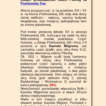
Piotrkowska Tree
.
Można przypuszczać, iż na przełomie XIX i XX
w. na froncie Piotrkowskiej 165 stały dwa domy
różnej wielkości - większy, narożny budynek
dwupiętrowy, oraz mniejszy, jednopiętrowy dom
po stronie południowej.
Pod koniec pierwszej dekady XX w. posesja
Piotrkowskiej 165, kończąca się nadal na ulicy
Wólczańskiej, została podzielona. Część
frontowa, u zbiegu Piotrkowskiej 165 i Anny 2-4
przeszła w ręce
Kasriela Milgroma
, zaś
zachodnia część działki, przy ulicy Anny 6-12,
pozostała własnością rodziny Pfennig.
Ok. 1911 r. Milgrom scalił bryłę kamienicy
frontowej od strony ulicy Piotrkowskiej -
podwyższył część narożną o jedno piętro
(elewacja dziewięcioosiowa), a mniejszy
budynek, po stronie południowej, o dwa piętra
(elewacja pięcioosiowa). Dom stojący od strony
ulicy Anny (pod adresem Anny 2, później
Bandurskiego i Mickiewicza 2) pozostał do
końca jednopiętrowy (
MA
).
Nieruchomość pozostawała własnością Ryfki i
Kasriela Milgromów jeszcze w latach 20-tych
okresu międzywojennego.
Warto w tym miejscu przybliżyć w kilku
słowach postać Kasriela Milgrom. Pochodził z