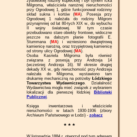
żydowskiej rodziny kupieckiej i był synem Icka
Milgroma, właściciela narożnej nieruchomości
przy Ogrodowej 1, gdzie funkcjonował rodzinny
skład sukna i kortów (
MA
). Posesja przy
Ogrodowej 1 należała do rodziny Milgrom
przynajmniej od lat 80-tych XIX w., do wybuchu
II wojny światowej. W tym czasie
przebudowano stare obiekty frontowe, widoczne
jeszcze na dalszym planie fotografii E.
Stummana (
MA
) i wzniesiono dwupiętrową
kamienicę narożną, oraz trzypiętrową kamienicę
od strony ulicy Ogrodowej (
MA
).
Osoba Kasriela Milgroma była również
związana z posesją przy Andrzeja 14
(wcześniej Andrzeja 16). W okresie drugiej
dekady XX w., gdy nieruchomość przy Andrzeja
należała do Milgroma, wystawiono tam
drukarnię mechaniczną na potrzeby
Łódzkiego
Towarzystwa Wydawniczego
. Działalność
Wydawnictwa mogła mieć związek z wybraniem
lokalizacji dla pierwszej łódzkiej
Biblioteki
Publicznej
.
Księga inwentarzowa i właściciele
nieruchomości w latach 1930-1936 (zbiory
Archiwum Państwowego w Łodzi) -
zobacz
* * *
W listopadzie 1884 r. otworzył pod tym adresem