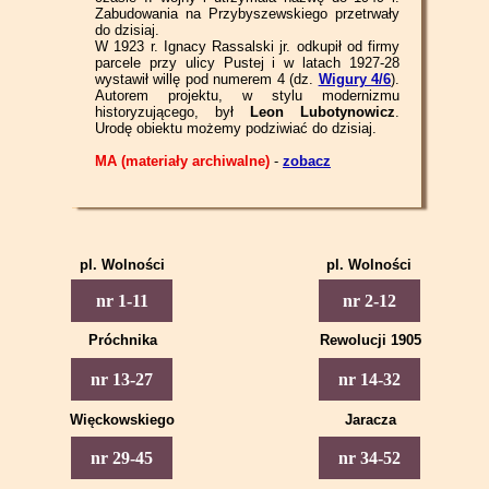
Zabudowania na Przybyszewskiego przetrwały
do dzisiaj.
W 1923 r. Ignacy Rassalski jr. odkupił od firmy
parcele przy ulicy Pustej i w latach 1927-28
wystawił willę pod numerem 4 (dz.
Wigury 4/6
).
Autorem projektu, w stylu modernizmu
historyzującego, był
Leon Lubotynowicz
.
Urodę obiektu możemy podziwiać do dzisiaj.
MA (materiały archiwalne)
-
zobacz
pl. Wolności
pl. Wolności
Piotrkowska 1
Piotrkowska 2
nr 1-11
nr 2-12
Piotrkowska 3
Piotrkowska 4
Próchnika
Rewolucji 1905
Piotrkowska 5
Piotrkowska 6
Piotrkowska 13
Piotrkowska 14
nr 13-27
nr 14-32
Piotrkowska 7
Piotrkowska 8
Piotrkowska 15
Piotrkowska 16
Więckowskiego
Jaracza
Piotrkowska 9
Piotrkowska 10
Piotrkowska 17
Piotrkowska 18
Piotrkowska 29
Piotrkowska 34
nr 29-45
nr 34-52