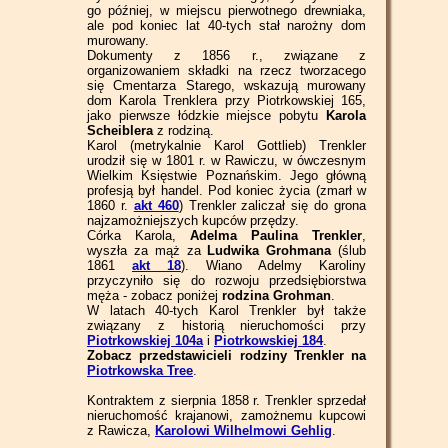
go później, w miejscu pierwotnego drewniaka,
ale pod koniec lat 40-tych stał narożny dom
murowany.
Dokumenty z 1856 r., związane z
organizowaniem składki na rzecz tworzacego
się Cmentarza Starego, wskazują murowany
dom Karola Trenklera przy Piotrkowskiej 165,
jako pierwsze łódzkie miejsce pobytu
Karola
Scheiblera
z rodziną.
Karol (metrykalnie Karol Gottlieb) Trenkler
urodził się w 1801 r. w Rawiczu, w ówczesnym
Wielkim Księstwie Poznańskim. Jego główną
profesją był handel. Pod koniec życia (zmarł w
1860 r.
akt 460
) Trenkler zaliczał się do grona
najzamożniejszych kupców przędzy.
Córka Karola,
Adelma Paulina Trenkler
,
wyszła za mąż za
Ludwika Grohmana
(ślub
1861
akt 18
). Wiano Adelmy Karoliny
przyczyniło się do rozwoju przedsiębiorstwa
męża - zobacz poniżej
rodzina Grohman
.
W latach 40-tych Karol Trenkler był także
związany z historią nieruchomości przy
Piotrkowskiej 104a
i
Piotrkowskiej 184
.
Zobacz przedstawicieli rodziny Trenkler na
Piotrkowska Tree
.
Kontraktem z sierpnia 1858 r. Trenkler sprzedał
nieruchomość krajanowi, zamożnemu kupcowi
z Rawicza,
Karolowi Wilhelmowi Gehlig
.