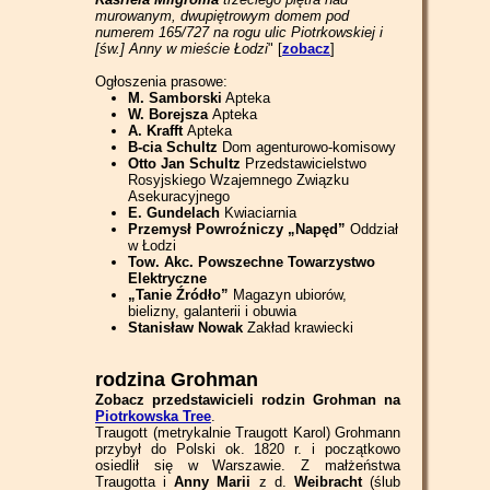
murowanym, dwupiętrowym domem pod
numerem 165/727 na rogu ulic Piotrkowskiej i
[św.] Anny w mieście Łodzi
" [
zobacz
]
Ogłoszenia prasowe:
M. Samborski
Apteka
W. Borejsza
Apteka
A. Krafft
Apteka
B-cia Schultz
Dom agenturowo-komisowy
Otto Jan Schultz
Przedstawicielstwo
Rosyjskiego Wzajemnego Związku
Asekuracyjnego
E. Gundelach
Kwiaciarnia
Przemysł Powroźniczy „Napęd”
Oddział
w Łodzi
Tow. Akc. Powszechne Towarzystwo
Elektryczne
„Tanie Źródło”
Magazyn ubiorów,
bielizny, galanterii i obuwia
Stanisław Nowak
Zakład krawiecki
rodzina Grohman
Zobacz przedstawicieli rodzin Grohman na
Piotrkowska Tree
.
Traugott (metrykalnie Traugott Karol) Grohmann
przybył do Polski ok. 1820 r. i początkowo
osiedlił się w Warszawie. Z małżeństwa
Traugotta i
Anny Marii
z d.
Weibracht
(ślub