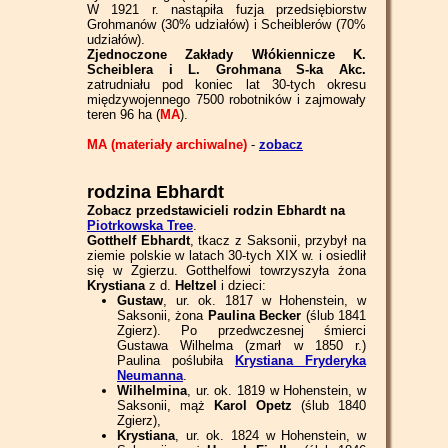
W 1921 r. nastąpiła fuzja przedsiębiorstw
Grohmanów (30% udziałów) i Scheiblerów (70%
udziałów).
Zjednoczone Zakłady Włókiennicze K.
Scheiblera i L. Grohmana S-ka Akc.
zatrudniału pod koniec lat 30-tych okresu
międzywojennego 7500 robotników i zajmowały
teren 96 ha (
MA
).
MA (materiały archiwalne)
-
zobacz
rodzina Ebhardt
Zobacz przedstawicieli rodzin Ebhardt na
Piotrkowska Tree
.
Gotthelf Ebhardt
, tkacz z Saksonii, przybył na
ziemie polskie w latach 30-tych XIX w. i osiedlił
się w Zgierzu. Gotthelfowi towrzyszyła żona
Krystiana
z d.
Heltzel
i dzieci:
Gustaw
, ur. ok. 1817 w Hohenstein, w
Saksonii, żona
Paulina Becker
(ślub 1841
Zgierz). Po przedwczesnej śmierci
Gustawa Wilhelma (zmarł w 1850 r.)
Paulina poślubiła
Krystiana Fryderyka
Neumanna
.
Wilhelmina
, ur. ok. 1819 w Hohenstein, w
Saksonii, mąż
Karol Opetz
(ślub 1840
Zgierz),
Krystiana
, ur. ok. 1824 w Hohenstein, w