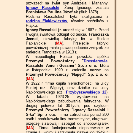
przyszedł na świat syn Andrzeja i Marianny,
Ignacy Rassalski
. Żoną Ignacego została
Bronisława Paulina Józefiak
(ślub 1878).
Rodzina Rassalskich była skoligacona z
rodziną Flakiewiczów
, również rzeźników z
Piątku.
Ignacy Rassalski jr.
urodził się w 1887 r. Przed
I wojną światową odkupił od teścia,
Franciszka
Jeenel
, niewielką fabrykę lin w Rudzie
Pabianickiej (
MA
). Przejęcie fabryki
powroźniczej miało prawdopodobnie związek ze
śmiercią Franciszka w 1913 r.
W niepodległej Polsce powstała spółka
Przemysł Powroźniczy
"
Dresslerowie
,
Rassalski
,
Amer
i
Gessner" Sp. z o. o.
, która
w listopadzie 1920 r. zmieniła nazwę na
Przemysł Powroźniczy "Napęd” Sp. z o. o.
(
MA
).
W 1922 r. firma kupiła nieruchomości na ulicy
Pustej (dz. Wigury), oraz działkę na ulicy
Napiórkowskiego (dz.
Przybyszewskiego 12
).
W latach 1923-25 wystawiono na
Napiórkowskiego zabudowania fabryczne. W
drugiej połowie lat 30-tych, pod szyldem
Przemysł Powroźniczy "Ignacy Rassalski i
S-ka" Sp. z o.o.
, firma zatrudniała ponad 200
osób i produkowała liny transmisyjne, okrętowe,
przędzę sizalową i szpagat do snopowiązałek
(
MA
). Firma funkcjonowała nieprzerwanie w
czasie II wojny i utrzymała nazwę do 1949 r.