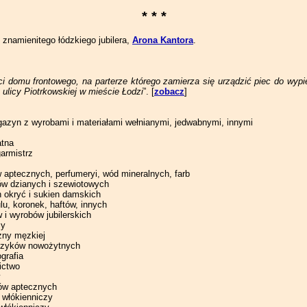
* * *
znamienitego łódzkiego jubilera,
Arona Kantora
.
ści domu frontowego, na parterze którego zamierza się urządzić piec do wy
licy Piotrkowskiej w mieście Łodzi
”. [
zobacz
]
azyn z wyrobami i materiałami wełnianymi, jedwabnymi, innymi
atna
garmistrz
 aptecznych, perfumeryi, wód mineralnych, farb
w dzianych i szewiotowych
okryć i sukien damskich
lu, koronek, haftów, innych
i wyrobów jubilerskich
ży
zny męzkiej
języków nowożytnych
ografia
ctwo
ów aptecznych
włókienniczy