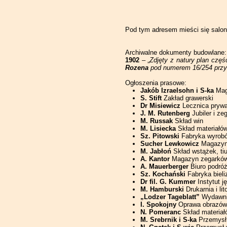
Pod tym adresem mieści się salon 
Archiwalne dokumenty budowlane:
1902
– „
Zdjęty z natury plan czę
Rozena
pod numerem 16/254 przy u
Ogłoszenia prasowe:
Jakób Izraelsohn i S-ka
Mag
S. Stift
Zakład grawerski
Dr Misiewicz
Lecznica pryw
J. M. Rutenberg
Jubiler i ze
M. Russak
Skład win
M. Lisiecka
Skład materiałów
Sz. Pitowski
Fabryka wyrobó
Sucher Lewkowicz
Magazyn 
M. Jabłoń
Skład wstążek, tiu
A. Kantor
Magazyn zegarków 
A. Mauerberger
Biuro podró
Sz. Kochański
Fabryka bieli
Dr fil. G. Kummer
Instytut 
M. Hamburski
Drukarnia i lit
„Lodzer Tageblatt”
Wydawni
I. Spokojny
Oprawa obrazów
N. Pomeranc
Skład materiał
M. Srebrnik i S-ka
Przemysł 