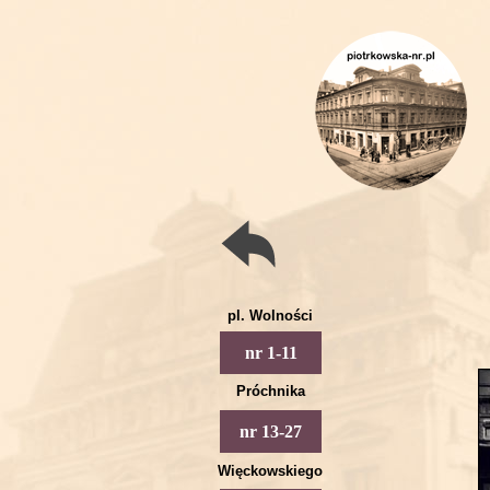
pl. Wolności
Piotrkowska 1
nr 1-11
Piotrkowska 3
Próchnika
Piotrkowska 5
Piotrkowska 13
nr 13-27
Piotrkowska 7
Piotrkowska 15
Więckowskiego