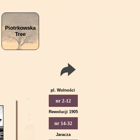
Piotrkowska
Tree
pl. Wolności
Piotrkowska 2
nr 2-12
Piotrkowska 4
Rewolucji 1905
Piotrkowska 6
Piotrkowska 14
nr 14-32
Piotrkowska 8
Piotrkowska 16
Jaracza