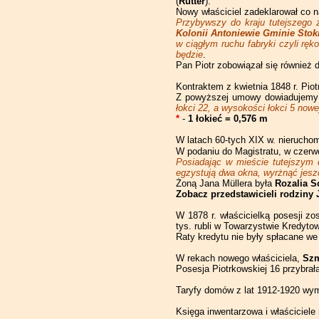
(
Rutter
).
Piotrkowska 163
Piotrkowska 193
Piotrkowska 223
Piotrkowska 251
Piotrkowska 283
Nowy właściciel zadeklarował co n
Przybywszy do kraju tutejszego 
Piotrkowska 225
Piotrkowska 253
Kolonii Antoniewie Gminie Stok
Piotrkowska 285
w ciągłym ruchu fabryki czyli ręko
będzie
.
Piotrkowska 255
Pan Piotr zobowiązał się również
Piotrkowska 257
Kontraktem z kwietnia 1848 r. Piot
Z powyższej umowy dowiadujemy s
Piotrkowska 259
łokci 22, a wysokości łokci 5 nowe
*
-
1 łokieć = 0,576 m
Piotrkowska 261
W latach 60-tych XIX w. nierucho
W podaniu do Magistratu, w czerwcu
Piotrkowska 263
Posiadając w mieście tutejszym 
egzystują dwa okna, wyrżnąć jesz
Żoną Jana Müllera była
Rozalia S
Zobacz przedstawicieli rodziny 
W 1878 r. właścicielką posesji zo
tys. rubli w Towarzystwie Kredyto
Raty kredytu nie były spłacane we
W rekach nowego właściciela,
Szm
Posesja Piotrkowskiej 16 przybrała 
Taryfy domów z lat 1912-1920 wym
Księga inwentarzowa i właściciel