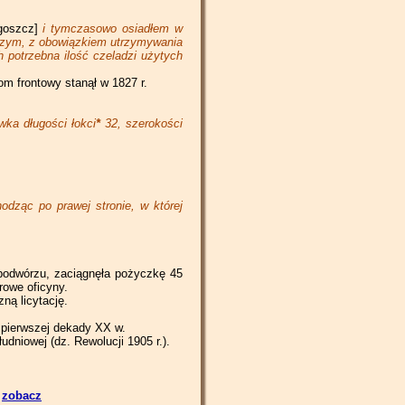
Piotrkowska 184
Piotrkowska 216
Piotrkowska 248
goszcz]
i tymczasowo osiadłem w
Piotrkowska 186
jszym, z obowiązkiem utrzymywania
Piotrkowska 218
Piotrkowska 250
ch potrzebna ilość czeladzi użytych
Piotrkowska 188
Piotrkowska 220
Piotrkowska 252
om frontowy stanął w 1827 r.
Piotrkowska 190
Piotrkowska 222
Piotrkowska 254
ka długości łokci
*
32, szerokości
Piotrkowska 192
Piotrkowska 224/226
Piotrkowska 256
Piotrkowska 194
Piotrkowska 228
Piotrkowska 258
Piotrkowska 196
Piotrkowska 230/232
Piotrkowska 260
dząc po prawej stronie, w której
Piotrkowska 262/264
Piotrkowska 266/268
 podwórzu, zaciągnęła pożyczkę 45
rowe oficyny.
ną licytację.
 pierwszej dekady XX w.
łudniowej (dz. Rewolucji 1905 r.).
-
zobacz