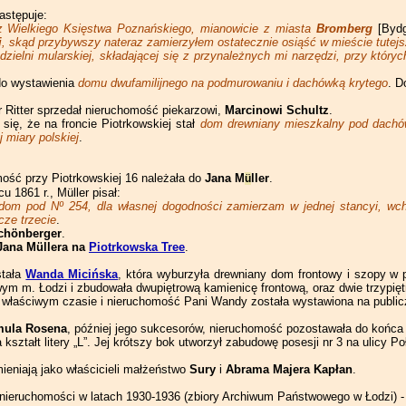
astępuje:
z Wielkiego Księstwa Poznańskiego, mianowicie z miasta
Bromberg
[Byd
i
, skąd przybywszy nateraz zamierzyłem ostatecznie osiąść w mieście tute
dzielni mularskiej, składającej się z przynależnych mi narzędzi, przy który
 do wystawienia
domu dwufamilijnego na podmurowaniu i dachówką krytego
. D
r Ritter sprzedał nieruchomość piekarzowi,
Marcinowi Schultz
.
ię, że na froncie Piotrkowskiej stał
dom drewniany mieszkalny pod dachów
j miary polskiej
.
mość przy Piotrkowskiej 16 należała do
Jana M
ller
.
ü
 1861 r., Müller pisał:
dom pod Nº 254, dla własnej dogodności zamierzam w jednej stancyi, wcho
cze trzecie
.
chönberger
.
Jana Müllera na
Piotrkowska Tree
.
stała
Wanda Micińska
, która wyburzyła drewniany dom frontowy i szopy w
wym m. Łodzi i zbudowała dwupiętrową kamienicę frontową, oraz dwie trzypięt
 właściwym czasie i nieruchomość Pani Wandy została wystawiona na publicz
ula Rosena
, później jego sukcesorów, nieruchomość pozostawała do końca
kształt litery „L”. Jej krótszy bok utworzył zabudowę posesji nr 3 na ulicy Po
ieniają jako właścicieli małżeństwo
Sury
i
Abrama Majera
Kapłan
.
e nieruchomości w latach 1930-1936 (zbiory Archiwum Państwowego w Łodzi) 